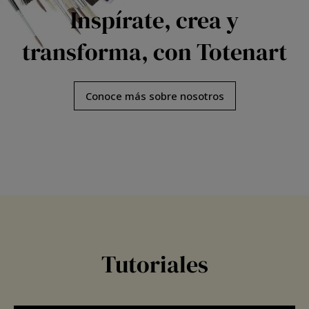
Inspírate, crea y
transforma, con Totenart
Conoce más sobre nosotros
Cómo
hacer
un
cuaderno
de
viaje
(que
Tutoriales
si
terminarás)