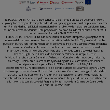
ESBOZOS TOT EN ART SL ha sido beneficiaria del Fondo Europeo de Desarrollo Regional
cuyo objetivo es mejorar la competitividad de las Pymes y gracias al cual ha puesto en marcha
un Plan de Marketing Digital Internacional con el objetivo de mejorar su posicionamiento
online en mercados exteriores. Este proyecto de inversión ha sido cofinanciado por el IVACE
en el marco del Plan ARA EMPRESES 2025.
ESBOZOS TOT EN ART SL ha sido beneficiaria de Fondos Europeos, cuyo objetivo es el
refuerzo del crecimiento sostenible y la competitividad de las PYMES, y gracias al cual ha
puesto en marcha un Plan de Acción con el objetivo de mejorar su competitividad mediante
la transformación digital, la promoción online y el comercio electrónico en mercados
internacionales durante el año 2025. Para ello ha contado con el apoyo del Programa
Xpande Digital de la Cámara de Comercio de Valencia. #EuropaSeSiente
Actividad financiada por la Generalitat Valenciana, Conselleria de Innovación, Industria,
Comercio y Turismo, en el marco de las ayudas dirigidas a la reactivación económica en
municipios afectados por la DANA (EMDANA 2025) con 9.884,31 €.
Esbozos totenart SL ha sido beneficiaria del Fondo Europeo de Desarrollo Regional, cuyo
objetivo es promover el desarrollo tecnológico, la innovación y una investigación de calidad,
gracias al cual ha puesto en marcha un Plan de Acción con el objetivo de mejorar la
competitividad empresarial apoyada en la innovación de la pyme, durante el año 2025. Para
ello ha contado con el apoyo del Programa Pyme Innova de la Cámara de Comercio de
Valencia. #EuropaSeSiente