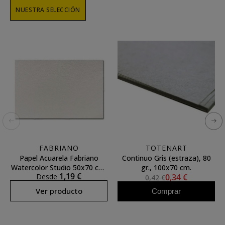
NUESTRA SELECCIÓN
FABRIANO
TOTENART
Papel Acuarela Fabriano
Continuo Gris (estraza), 80
Watercolor Studio 50x70 cm.
gr., 100x70 cm.
1,19 €
Desde
0,34 €
200 gr. Gr.
0,42 €
Ver producto
Comprar