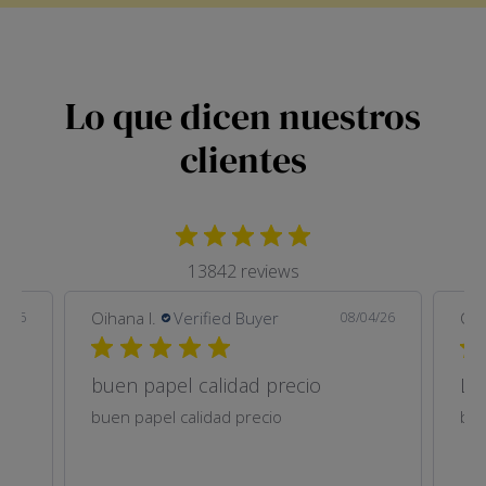
Lo que dicen nuestros
clientes
13842 reviews
Oihana I.
Verified Buyer
Oih
6/26
08/04/26
buen papel calidad precio
Li
buen papel calidad precio
bue