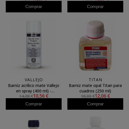
Comprar
Comprar
VALLEJO
TITAN
Barniz acrílico mate Vallejo
Barniz mate opal Titan para
en spray (400 ml) -
cuadros (250 ml)
10,56 €
12,06 €
14,08 €
18,00 €
Protección UV
Comprar
Comprar