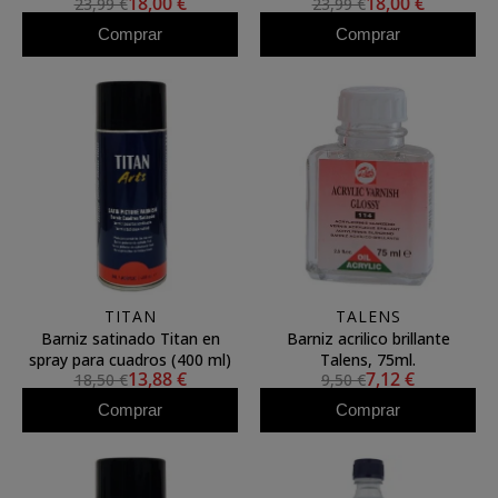
18,00 €
18,00 €
23,99 €
23,99 €
Comprar
Comprar
TITAN
TALENS
Barniz satinado Titan en
Barniz acrilico brillante
spray para cuadros (400 ml)
Talens, 75ml.
13,88 €
7,12 €
18,50 €
9,50 €
Comprar
Comprar