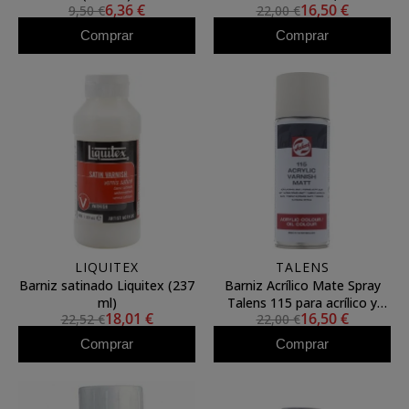
6,36 €
16,50 €
9,50 €
22,00 €
Comprar
Comprar
LIQUITEX
TALENS
Barniz satinado Liquitex (237
Barniz Acrílico Mate Spray
ml)
Talens 115 para acrílico y
18,01 €
16,50 €
22,52 €
22,00 €
óleo (400 ml)
Comprar
Comprar