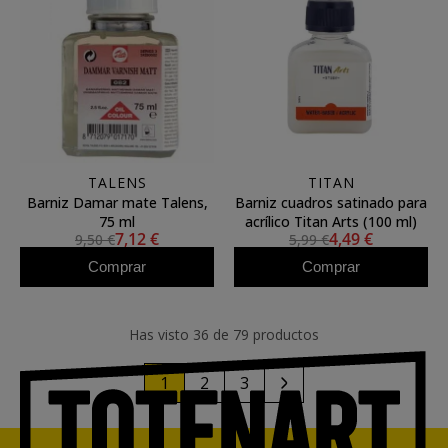
TALENS
TITAN
Barniz Damar mate Talens,
Barniz cuadros satinado para
75 ml
acrílico Titan Arts (100 ml)
7,12 €
4,49 €
9,50 €
5,99 €
Comprar
Comprar
Has visto 36 de 79 productos
1
2
3