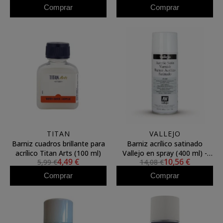
Comprar
Comprar
TITAN
VALLEJO
Barniz cuadros brillante para
Barniz acrílico satinado
acrílico Titan Arts (100 ml)
Vallejo en spray (400 ml) -
4,49 €
10,56 €
5,99 €
14,08 €
Protección UV
Comprar
Comprar