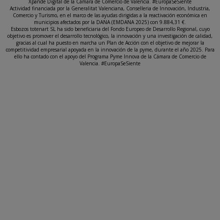
Xpande Digital de la Cámara de Comercio de Valencia. #EuropaSeSiente
Actividad financiada por la Generalitat Valenciana, Conselleria de Innovación, Industria,
Comercio y Turismo, en el marco de las ayudas dirigidas a la reactivación económica en
municipios afectados por la DANA (EMDANA 2025) con 9.884,31 €.
Esbozos totenart SL ha sido beneficiaria del Fondo Europeo de Desarrollo Regional, cuyo
objetivo es promover el desarrollo tecnológico, la innovación y una investigación de calidad,
gracias al cual ha puesto en marcha un Plan de Acción con el objetivo de mejorar la
competitividad empresarial apoyada en la innovación de la pyme, durante el año 2025. Para
ello ha contado con el apoyo del Programa Pyme Innova de la Cámara de Comercio de
Valencia. #EuropaSeSiente