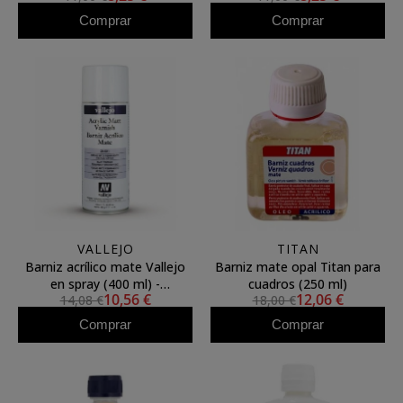
Comprar
Comprar
VALLEJO
TITAN
Barniz acrílico mate Vallejo
Barniz mate opal Titan para
en spray (400 ml) -
cuadros (250 ml)
10,56 €
12,06 €
14,08 €
18,00 €
Protección UV
Comprar
Comprar