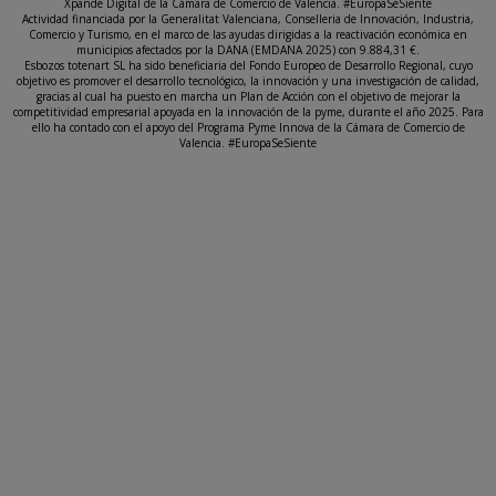
Xpande Digital de la Cámara de Comercio de Valencia. #EuropaSeSiente
Actividad financiada por la Generalitat Valenciana, Conselleria de Innovación, Industria,
Comercio y Turismo, en el marco de las ayudas dirigidas a la reactivación económica en
municipios afectados por la DANA (EMDANA 2025) con 9.884,31 €.
Esbozos totenart SL ha sido beneficiaria del Fondo Europeo de Desarrollo Regional, cuyo
objetivo es promover el desarrollo tecnológico, la innovación y una investigación de calidad,
gracias al cual ha puesto en marcha un Plan de Acción con el objetivo de mejorar la
competitividad empresarial apoyada en la innovación de la pyme, durante el año 2025. Para
ello ha contado con el apoyo del Programa Pyme Innova de la Cámara de Comercio de
Valencia. #EuropaSeSiente