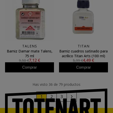
TALENS
TITAN
Barniz Damar mate Talens,
Barniz cuadros satinado para
75 ml
acrílico Titan Arts (100 ml)
7,12 €
4,49 €
9,50 €
5,99 €
Comprar
Comprar
Has visto 36 de 79 productos
1
2
3