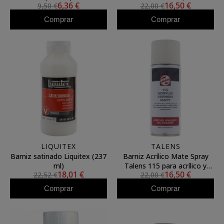
6,36 €
16,50 €
9,50 €
22,00 €
Comprar
Comprar
LIQUITEX
TALENS
Barniz satinado Liquitex (237
Barniz Acrílico Mate Spray
ml)
Talens 115 para acrílico y
18,01 €
16,50 €
22,52 €
22,00 €
óleo (400 ml)
Comprar
Comprar