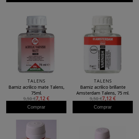
TALENS
TALENS
Barniz acrilico mate Talens,
Barniz acrilico brillante
75ml.
Amsterdam Talens, 75 ml.
7,12 €
7,12 €
9,50 €
9,50 €
Comprar
Comprar