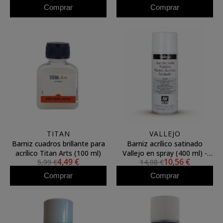
Comprar
Comprar
TITAN
VALLEJO
Barniz cuadros brillante para
Barniz acrílico satinado
acrílico Titan Arts (100 ml)
Vallejo en spray (400 ml) -
4,49 €
10,56 €
5,99 €
14,08 €
Protección UV
Comprar
Comprar