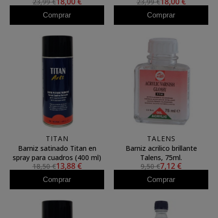
18,00 €
18,00 €
23,99 €
23,99 €
Comprar
Comprar
TITAN
TALENS
Barniz satinado Titan en
Barniz acrilico brillante
spray para cuadros (400 ml)
Talens, 75ml.
13,88 €
7,12 €
18,50 €
9,50 €
Comprar
Comprar