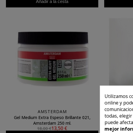
Añadir a la cesta
Utilizamos c
online y pod
comunicacion
AMSTERDAM
todas, elegi
Gel Medium Extra Espeso Brillante 021,
Disolve
puede afecta
Amsterdam 250 ml.
man
13,50 €
18,00 €
mejor infor