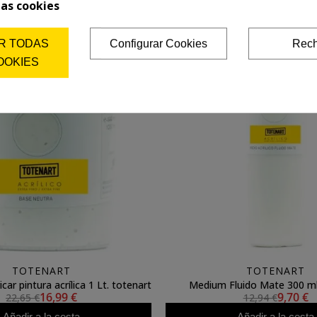
las cookies
Añadir a la cesta
Añadir a la cesta
R TODAS
Configurar Cookies
Rech
OOKIES
TOTENART
TOTENART
car pintura acrílica 1 Lt. totenart
Medium Fluido Mate 300 ml
16,99 €
9,70 €
22,65 €
12,94 €
Añadir a la cesta
Añadir a la cesta