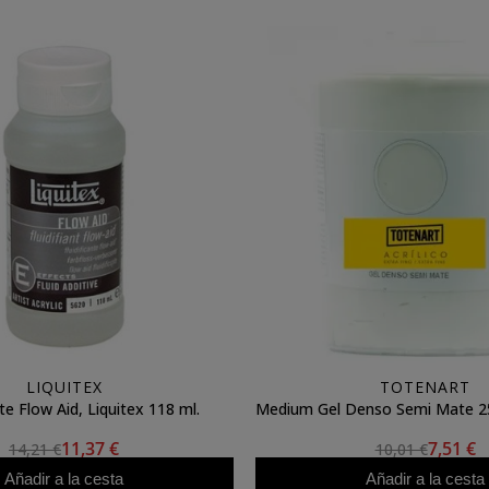
LIQUITEX
TOTENART
nte Flow Aid, Liquitex 118 ml.
Medium Gel Denso Semi Mate 25
11,37 €
7,51 €
14,21 €
10,01 €
Añadir a la cesta
Añadir a la cesta