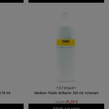
TOTENART
118 ml.
Medium Fluido Brillante 300 ml. totenart
9,29 €
12,39 €
Añadir a la cesta