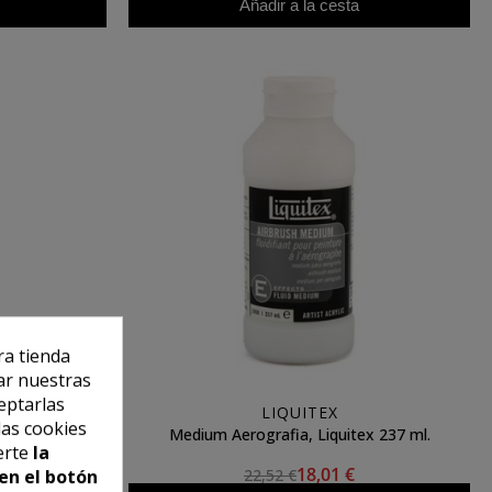
Añadir a la cesta
ra tienda
ar nuestras
eptarlas
LIQUITEX
las cookies
 237 ml. **
Medium Aerografia, Liquitex 237 ml.
erte
la
18,01 €
22,52 €
en el botón