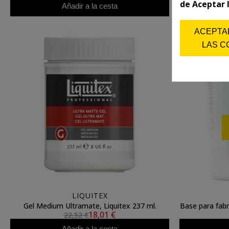
de Aceptar 
Añadir a la cesta
ACEPTA
LAS C
LIQUITEX
Gel Medium Ultramate, Liquitex 237 ml.
Base para fabri
18,01 €
22,52 €
Añadir a la cesta