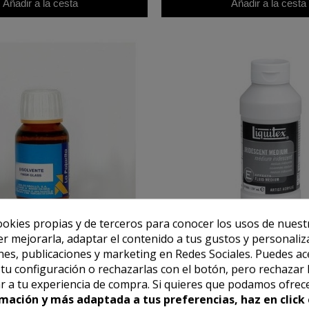
Añadir a la cesta
Añadir a la cesta
ookies propias y de terceros para conocer los usos de nuest
er mejorarla, adaptar el contenido a tus gustos y personaliz
es, publicaciones y marketing en Redes Sociales. Puedes ac
LA PAJARITA
LIQUITEX
r tu configuración o rechazarlas con el botón, pero rechazar 
nte para resina epoxi para
Medium Iridiscente, Liquitex
r a tu experiencia de compra. Si quieres que podamos ofrec
uadlidades (50 ml) **
3,28 €
18,01 €
4,10 €
22,52 €
mación y más adaptada a tus preferencias, haz en click 