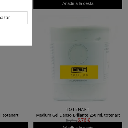
Añadir a la cesta
azar
TOTENART
. totenart
Medium Gel Denso Brillante 250 ml. totenart
6,76 €
9,01 €
Añadir a la cesta