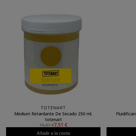
TOTENART
Medium Retardante De Secado 250 ml.
Fluidifica
totenart
7,51 €
10,01 €
Añadir a la cesta