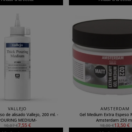
VALLEJO
AMSTERDAM
 de alisado Vallejo, 200 ml. -
Gel Medium Extra Espeso 
POURING MEDIUM-
Amsterdam 250 ml
7,55 €
13,50 €
10,07 €
18,00 €