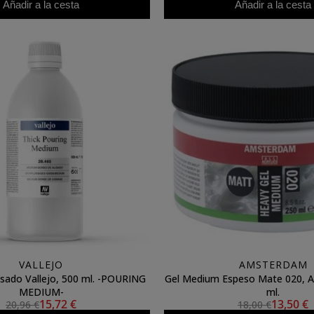
Añadir a la cesta
Añadir a la cesta
VALLEJO
AMSTERDAM
 Vallejo, 500 ml. -POURING
Gel Medium Espeso Mate 020, 
MEDIUM-
ml.
15,72 €
13,50 €
20,96 €
18,00 €