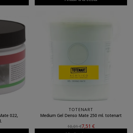
TOTENART
Mate 022,
Medium Gel Denso Mate 250 ml. totenart
.
7,51 €
10,01 €