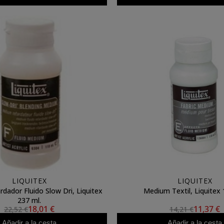
LIQUITEX
LIQUITEX
dador Fluido Slow Dri, Liquitex
Medium Textil, Liquitex 
237 ml.
18,01 €
11,37 €
22,52 €
14,21 €
Añadir a la cesta
Añadir a la cesta