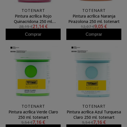
TOTENART
TOTENART
Pintura acrílica Rojo
Pintura acrílica Naranja
Quinacridona 250 ml.
Pirazolona 250 ml. totenart
21,14 €
9,05 €
28,19 €
12,07 €
totenart
Comprar
Comprar
TOTENART
TOTENART
Pintura acrílica Verde Claro
Pintura acrílica Azul Turquesa
250 ml. totenart
Claro 250 ml. totenart
7,16 €
7,16 €
9,54 €
9,54 €