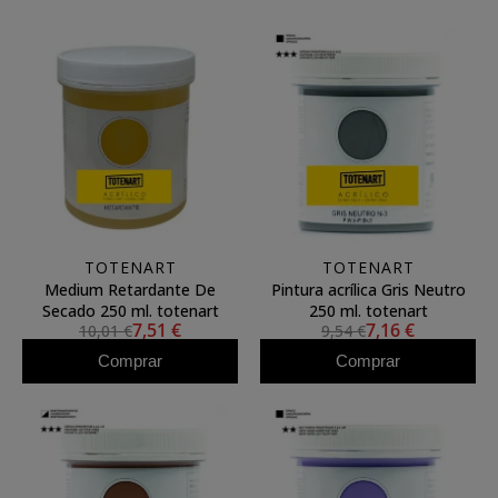
TOTENART
TOTENART
Medium Retardante De
Pintura acrílica Gris Neutro
Secado 250 ml. totenart
250 ml. totenart
7,51 €
7,16 €
10,01 €
9,54 €
Comprar
Comprar