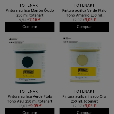
TOTENART
TOTENART
Pintura acrílica Marrón Óxido
Pintura acrílica Verde Ftalo
250 ml. totenart
Tono Amarillo 250 ml.
7,16 €
9,05 €
9,54 €
12,07 €
totenart
Comprar
Comprar
TOTENART
TOTENART
Pintura acrílica Verde Ftalo
Pintura acrílica Irisado Oro
Tono Azul 250 ml. totenart
250 ml. totenart
9,05 €
9,05 €
12,07 €
12,07 €
Comprar
Comprar