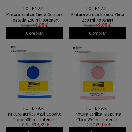
TOTENART
TOTENART
Pintura acrílica Tierra Sombra
Pintura acrílica Irisado Plata
Tostada 250 ml. totenart
250 ml. totenart
9,05 €
9,05 €
12,07 €
12,07 €
Comprar
Comprar
TOTENART
TOTENART
Pintura acrílica Azul Cobalto
Pintura acrílica Magenta
Tono 500 ml. totenart
Claro 250 ml. totenart
13,89 €
9,05 €
18,51 €
12,07 €