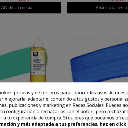
Añadir a la cesta
Añadir a la cesta
ookies propias y de terceros para conocer los usos de nuest
er mejorarla, adaptar el contenido a tus gustos y personaliz
es, publicaciones y marketing en Redes Sociales. Puedes ac
r tu configuración o rechazarlas con el botón, pero rechazar 
VALLEJO
VALLEJO
r a tu experiencia de compra. Si quieres que podamos ofrec
allejo Studio n. 54 color verde
Acrílico Vallejo Studio n. 936
mación y más adaptada a tus preferencias, haz en click 
lda ftalocianina (200 ml)
fluorescente (200 m