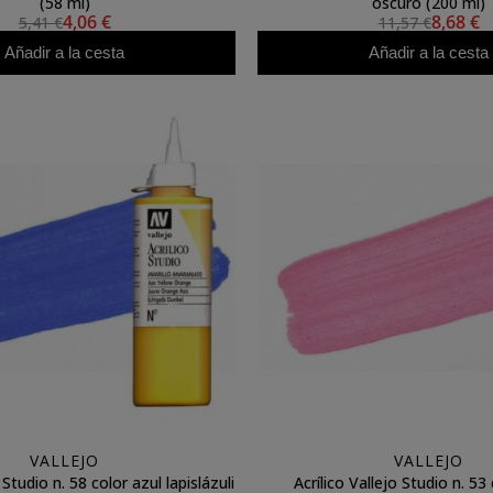
(58 ml)
oscuro (200 ml)
4,06 €
8,68 €
5,41 €
11,57 €
Añadir a la cesta
Añadir a la cesta
VALLEJO
VALLEJO
 Studio n. 58 color azul lapislázuli
Acrílico Vallejo Studio n. 53