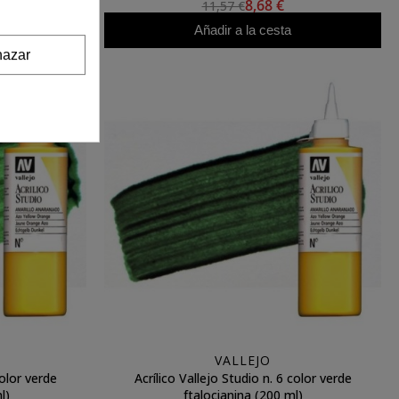
8,68 €
11,57 €
Añadir a la cesta
azar
VALLEJO
color verde
Acrílico Vallejo Studio n. 6 color verde
l)
ftalocianina (200 ml)