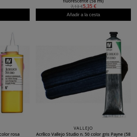
fluorescente (58 ml)
5,35 €
7,13 €
Añadir a la cesta
VALLEJO
 color rosa
Acrílico Vallejo Studio n. 50 color gris Payne (58