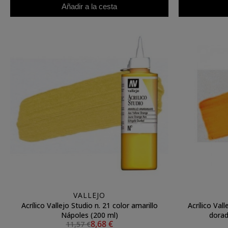
Añadir a la cesta
VALLEJO
Acrílico Vallejo Studio n. 21 color amarillo
Acrílico Val
Nápoles (200 ml)
dorad
8,68 €
11,57 €