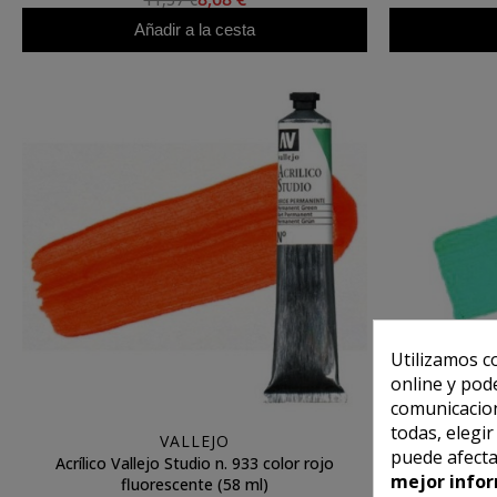
Añadir a la cesta
Utilizamos c
online y pod
comunicacion
todas, elegi
VALLEJO
puede afecta
Acrílico Vallejo Studio n. 933 color rojo
Acrílico V
mejor infor
fluorescente (58 ml)
esmera