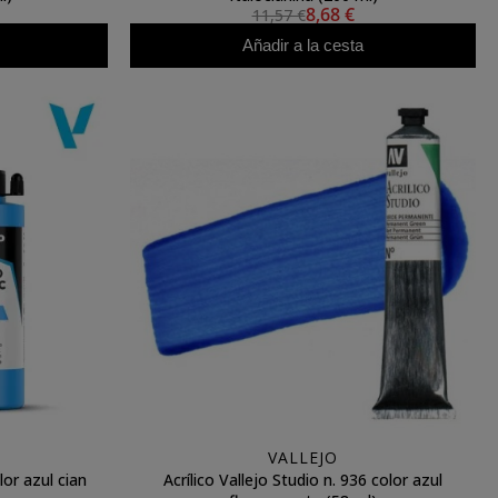
8,68 €
11,57 €
Añadir a la cesta
VALLEJO
lor azul cian
Acrílico Vallejo Studio n. 936 color azul