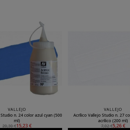
VALLEJO
VALLEJO
o Studio n. 24 color azul cyan (500
Acrílico Vallejo Studio n. 27 c
ml)
acrílico (200 ml)
15,23 €
5,26 €
20,30 €
7,02 €