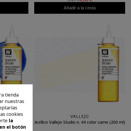
Añadir a la cesta
ra tienda
ar nuestras
eptarlas
las cookies
VALLEJO
erte
la
 color azul
Acrílico Vallejo Studio n. 44 color carne (200 ml)
en el botón
l)