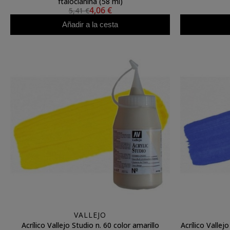
ftalocianina (58 ml)
4,06 €
5,41 €
Añadir a la cesta
VALLEJO
Acrílico Vallejo Studio n. 60 color amarillo
Acrílico Vallejo