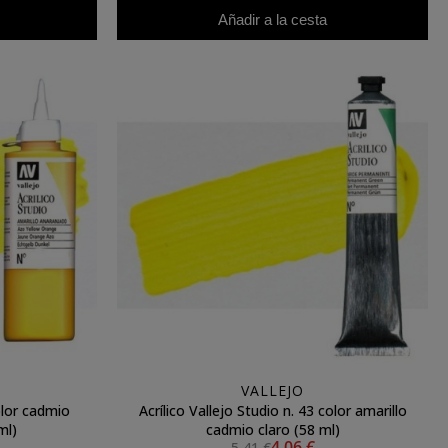
Añadir a la cesta
VALLEJO
color cadmio
Acrílico Vallejo Studio n. 43 color amarillo
ml)
cadmio claro (58 ml)
4,06 €
5,41 €