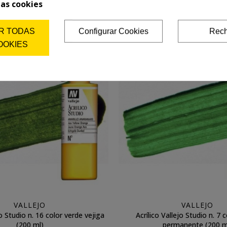
8,68 €
10,16 €
11,57 €
13,55 €
las cookies
Añadir a la cesta
Añadir a la cesta
R TODAS
Configurar Cookies
Rech
OOKIES
VALLEJO
VALLEJO
jo Studio n. 16 color verde vejiga
Acrílico Vallejo Studio n. 7 
(200 ml)
permanente (200 m