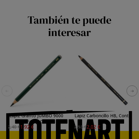
También te puede
interesar
Lapiz Grafito JUMBO 9000
Lapiz Carboncillo HB, Conte
8B, Faber-Castell
1,92 €
2,02 €
2,40 €
2,53 €