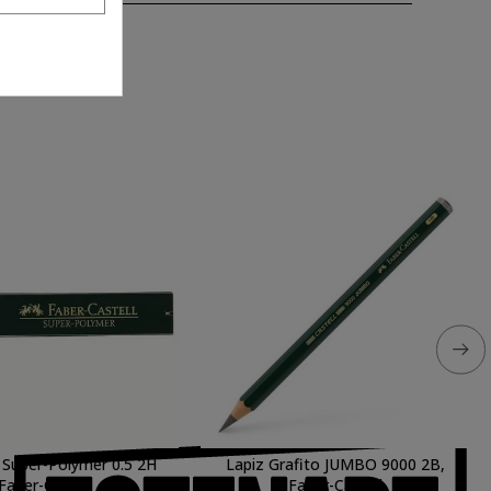
 Super-Polymer 0.5 2H
Lapiz Grafito JUMBO 9000 2B,
Faber-Castell
Faber-Castell