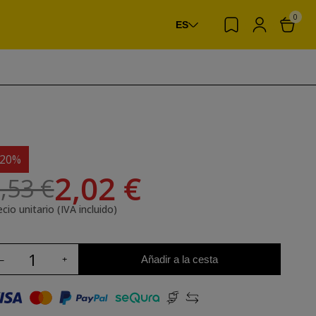
0
ES
-20%
2,02 €
,53 €
cio unitario (IVA incluido)
Añadir a la cesta