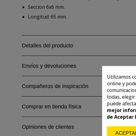
Seccion 6x6 mm.
Longitud: 65 mm.
Detalles del producto
Envíos y devoluciones
Utilizamos c
online y pod
Compañeros de inspiración
comunicacion
todas, elegi
puede afecta
Comprar en tienda física
mejor infor
de Aceptar 
Opiniones de clientes
ACEPTA