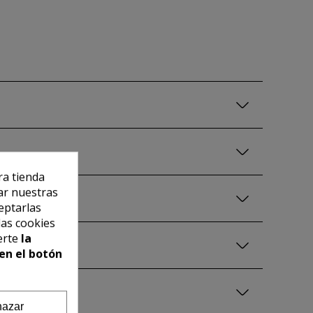
ra tienda
ar nuestras
eptarlas
las cookies
erte
la
en el botón
azar