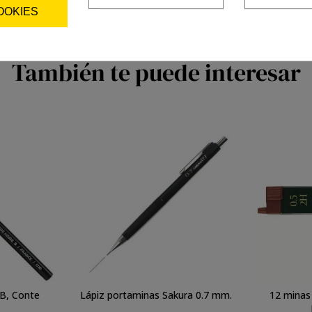
OOKIES
También te puede interesar
2B, Conte
Lápiz portaminas Sakura 0.7 mm.
12 minas