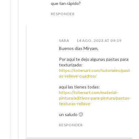
que tan rápido?
RESPONDER
SARA
14 AGO, 2023 AT 09:19
Buenos días Miryam,
Por aqui te dejo algunas pastas para
texturizado:
https://totenart.com/tutoriales/past
as-relieve-cuadros/
aqui las tienes todas:
https://totenart.com/material-
pintura/aditivos-para-pintura/pastas-
texturas-relieve
un saludo 🙂
RESPONDER