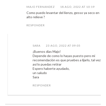
MAJO FERNANDEZ
18 AGO, 2022 AT 10:19
Como puedo levantar del lienzo, gesso ya seco en
alto relieve ?
RESPONDER
SARA
23 AGO, 2022 AT 09:05
¡Buenos días Majo!
Depende de como lo hayas puesto pero mi
recomendación es que pruebes a lijarlo, tal vez
así lo puedas retirar
Espero haberte ayudado,
un saludo
Sara
RESPONDER