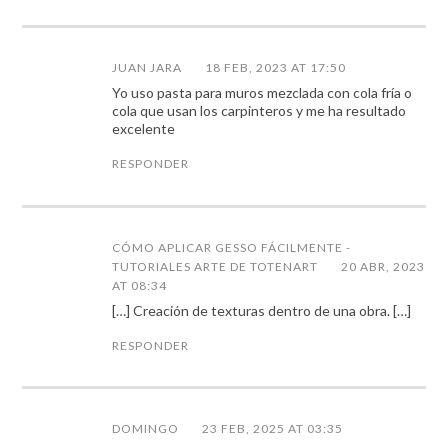
JUAN JARA
18 FEB, 2023 AT 17:50
Yo uso pasta para muros mezclada con cola fría o
cola que usan los carpinteros y me ha resultado
excelente
RESPONDER
CÓMO APLICAR GESSO FÁCILMENTE -
TUTORIALES ARTE DE TOTENART
20 ABR, 2023
AT 08:34
[…] Creación de texturas dentro de una obra. […]
RESPONDER
DOMINGO
23 FEB, 2025 AT 03:35