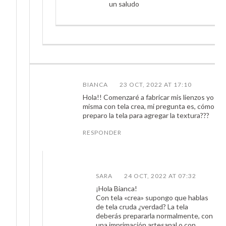
un saludo
BIANCA
23 OCT, 2022 AT 17:10
Hola!! Comenzaré a fabricar mis lienzos yo
misma con tela crea, mi pregunta es, cómo
preparo la tela para agregar la textura???
RESPONDER
SARA
24 OCT, 2022 AT 07:32
¡Hola Bianca!
Con tela «crea» supongo que hablas
de tela cruda ¿verdad? La tela
deberás prepararla normalmente, con
una imprimación artesanal o con