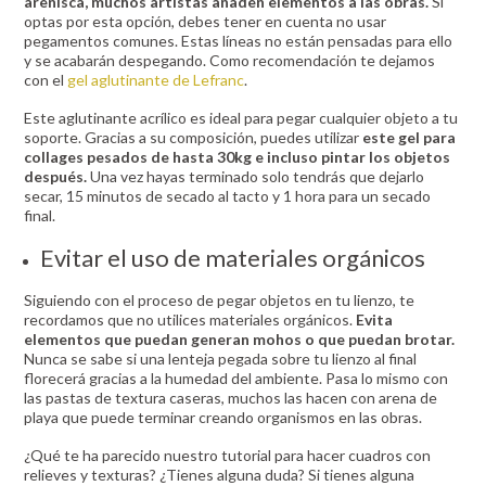
arenisca, muchos artistas añaden elementos a las obras.
Si
optas por esta opción, debes tener en cuenta no usar
pegamentos comunes. Estas líneas no están pensadas para ello
y se acabarán despegando. Como recomendación te dejamos
con el
gel aglutinante de Lefranc
.
Este aglutinante acrílico es ideal para pegar cualquier objeto a tu
soporte. Gracias a su composición, puedes utilizar
este gel para
collages pesados de hasta 30kg e incluso pintar los objetos
después.
Una vez hayas terminado solo tendrás que dejarlo
secar, 15 minutos de secado al tacto y 1 hora para un secado
final.
Evitar el uso de materiales orgánicos
Siguiendo con el proceso de pegar objetos en tu lienzo, te
recordamos que no utilices materiales orgánicos.
Evita
elementos que puedan generan mohos o que puedan brotar.
Nunca se sabe si una lenteja pegada sobre tu lienzo al final
florecerá gracias a la humedad del ambiente. Pasa lo mismo con
las pastas de textura caseras, muchos las hacen con arena de
playa que puede terminar creando organismos en las obras.
¿Qué te ha parecido nuestro tutorial para hacer cuadros con
relieves y texturas? ¿Tienes alguna duda? Si tienes alguna