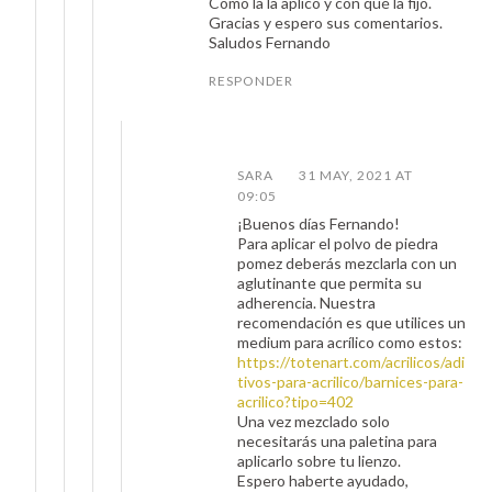
Como la la aplico y con qué la fijo.
Gracias y espero sus comentarios.
Saludos Fernando
RESPONDER
SARA
31 MAY, 2021 AT
09:05
¡Buenos días Fernando!
Para aplicar el polvo de piedra
pomez deberás mezclarla con un
aglutinante que permita su
adherencia. Nuestra
recomendación es que utilices un
medium para acrílico como estos:
https://totenart.com/acrilicos/adi
tivos-para-acrilico/barnices-para-
acrilico?tipo=402
Una vez mezclado solo
necesitarás una paletina para
aplicarlo sobre tu lienzo.
Espero haberte ayudado,