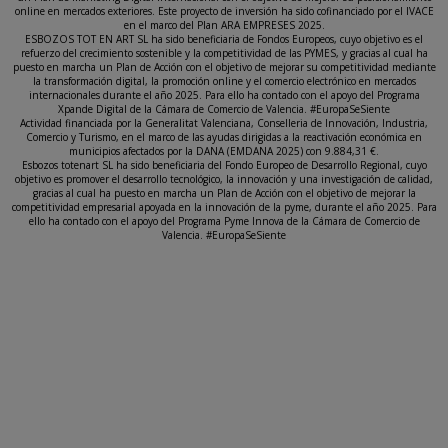
online en mercados exteriores. Este proyecto de inversión ha sido cofinanciado por el IVACE
en el marco del Plan ARA EMPRESES 2025.
ESBOZOS TOT EN ART SL ha sido beneficiaria de Fondos Europeos, cuyo objetivo es el
refuerzo del crecimiento sostenible y la competitividad de las PYMES, y gracias al cual ha
puesto en marcha un Plan de Acción con el objetivo de mejorar su competitividad mediante
la transformación digital, la promoción online y el comercio electrónico en mercados
internacionales durante el año 2025. Para ello ha contado con el apoyo del Programa
Xpande Digital de la Cámara de Comercio de Valencia. #EuropaSeSiente
Actividad financiada por la Generalitat Valenciana, Conselleria de Innovación, Industria,
Comercio y Turismo, en el marco de las ayudas dirigidas a la reactivación económica en
municipios afectados por la DANA (EMDANA 2025) con 9.884,31 €.
Esbozos totenart SL ha sido beneficiaria del Fondo Europeo de Desarrollo Regional, cuyo
objetivo es promover el desarrollo tecnológico, la innovación y una investigación de calidad,
gracias al cual ha puesto en marcha un Plan de Acción con el objetivo de mejorar la
competitividad empresarial apoyada en la innovación de la pyme, durante el año 2025. Para
ello ha contado con el apoyo del Programa Pyme Innova de la Cámara de Comercio de
Valencia. #EuropaSeSiente