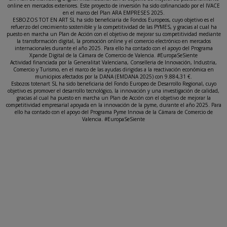
online en mercados exteriores. Este proyecto de inversión ha sido cofinanciado por el IVACE
en el marco del Plan ARA EMPRESES 2025.
ESBOZOS TOT EN ART SL ha sido beneficiaria de Fondos Europeos, cuyo objetivo es el
refuerzo del crecimiento sostenible y la competitividad de las PYMES, y gracias al cual ha
puesto en marcha un Plan de Acción con el objetivo de mejorar su competitividad mediante
la transformación digital, la promoción online y el comercio electrónico en mercados
internacionales durante el año 2025. Para ello ha contado con el apoyo del Programa
Xpande Digital de la Cámara de Comercio de Valencia. #EuropaSeSiente
Actividad financiada por la Generalitat Valenciana, Conselleria de Innovación, Industria,
Comercio y Turismo, en el marco de las ayudas dirigidas a la reactivación económica en
municipios afectados por la DANA (EMDANA 2025) con 9.884,31 €.
Esbozos totenart SL ha sido beneficiaria del Fondo Europeo de Desarrollo Regional, cuyo
objetivo es promover el desarrollo tecnológico, la innovación y una investigación de calidad,
gracias al cual ha puesto en marcha un Plan de Acción con el objetivo de mejorar la
competitividad empresarial apoyada en la innovación de la pyme, durante el año 2025. Para
ello ha contado con el apoyo del Programa Pyme Innova de la Cámara de Comercio de
Valencia. #EuropaSeSiente