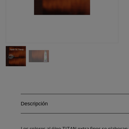
Descripción
Los colores al óleo TITAN extra finos se elaboran