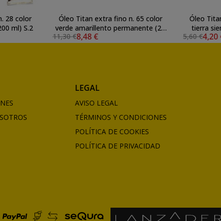
n. 28 color
Óleo Titan extra fino n. 65 color
Óleo Titan
200 ml) S.2
verde amarillento permanente (20
tierra si
8,48 €
4,20
11,30 €
5,60 €
ml) S.3
LEGAL
ONES
AVISO LEGAL
SOTROS
TÉRMINOS Y CONDICIONES
POLÍTICA DE COOKIES
POLÍTICA DE PRIVACIDAD