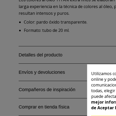
larga experiencia en la técnica de colores al óleo, 
resultan intensos y puros.
Color: pardo óxido transparente.
Formato: tubo de 20 ml.
Detalles del producto
Envíos y devoluciones
Utilizamos c
online y pod
comunicacion
Compañeros de inspiración
todas, elegi
puede afecta
mejor infor
Comprar en tienda física
de Aceptar 