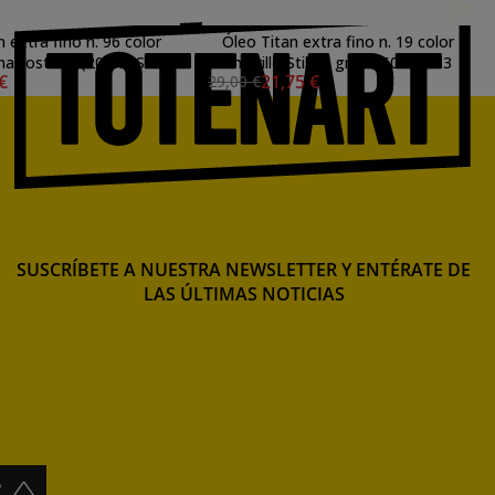
 extra fino n. 96 color
Óleo Titan extra fino n. 19 color
ena tostada (20 ml) S.1
amarillo Stil de grain (60 ml) S.3
 €
21,75 €
29,00 €
SUSCRÍBETE A NUESTRA NEWSLETTER Y ENTÉRATE DE
LAS ÚLTIMAS NOTICIAS