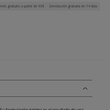
nvío gratuito a partir de 95€
Devolución gratuita en 14 días
 Su formulación óptima es el resultado de una