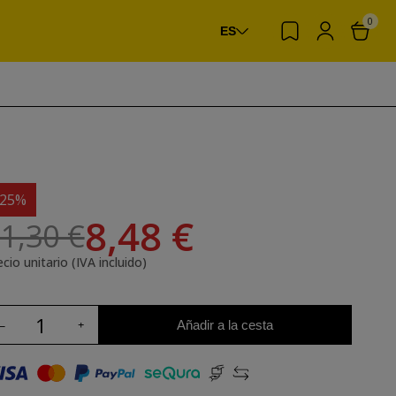
0
ES
-25%
8,48 €
1,30 €
cio unitario (IVA incluido)
Añadir a la cesta