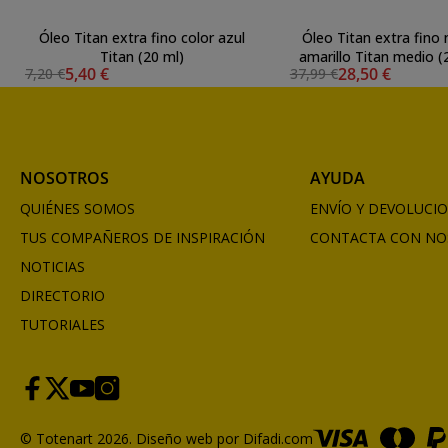
Óleo Titan extra fino color azul
Óleo Titan extra fino 
Titan (20 ml)
amarillo Titan medio (
5,40 €
28,50 €
7,20 €
37,99 €
NOSOTROS
AYUDA
QUIÉNES SOMOS
ENVÍO Y DEVOLUCI
TUS COMPAÑEROS DE INSPIRACIÓN
CONTACTA CON NO
NOTICIAS
DIRECTORIO
TUTORIALES
© Totenart 2026.
Diseño web por Difadi.com