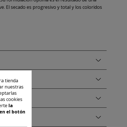
ve. El secado es progresivo y total y los coloridos
ra tienda
ar nuestras
eptarlas
las cookies
erte
la
en el botón