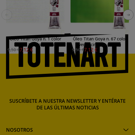
Óleo Titan Goya n. 1 color
Óleo Titan Goya n. 67 color
blanco titanio (60 ml)
verde cinabrio (60 ml)
7,12 €
7,12 €
9,50 €
9,50 €
SUSCRÍBETE A NUESTRA NEWSLETTER Y ENTÉRATE
DE LAS ÚLTIMAS NOTICIAS
NOSOTROS