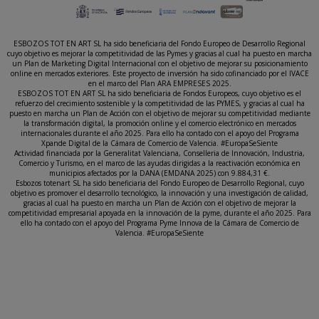
ESBOZOS TOT EN ART SL ha sido beneficiaria del Fondo Europeo de Desarrollo Regional
cuyo objetivo es mejorar la competitividad de las Pymes y gracias al cual ha puesto en marcha
un Plan de Marketing Digital Internacional con el objetivo de mejorar su posicionamiento
online en mercados exteriores. Este proyecto de inversión ha sido cofinanciado por el IVACE
en el marco del Plan ARA EMPRESES 2025.
ESBOZOS TOT EN ART SL ha sido beneficiaria de Fondos Europeos, cuyo objetivo es el
refuerzo del crecimiento sostenible y la competitividad de las PYMES, y gracias al cual ha
puesto en marcha un Plan de Acción con el objetivo de mejorar su competitividad mediante
la transformación digital, la promoción online y el comercio electrónico en mercados
internacionales durante el año 2025. Para ello ha contado con el apoyo del Programa
Xpande Digital de la Cámara de Comercio de Valencia. #EuropaSeSiente
Actividad financiada por la Generalitat Valenciana, Conselleria de Innovación, Industria,
Comercio y Turismo, en el marco de las ayudas dirigidas a la reactivación económica en
municipios afectados por la DANA (EMDANA 2025) con 9.884,31 €.
Esbozos totenart SL ha sido beneficiaria del Fondo Europeo de Desarrollo Regional, cuyo
objetivo es promover el desarrollo tecnológico, la innovación y una investigación de calidad,
gracias al cual ha puesto en marcha un Plan de Acción con el objetivo de mejorar la
competitividad empresarial apoyada en la innovación de la pyme, durante el año 2025. Para
ello ha contado con el apoyo del Programa Pyme Innova de la Cámara de Comercio de
Valencia. #EuropaSeSiente