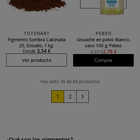
TOTENART
PEBEO
Pigmento Sombra Calcinada
Gouache en polvo Blanco,
25, Estudio, 1 kg.
saco 100 g Pebeo
3,54 €
Desde
2,78 €
3,27 €
Ver producto
Comprar
Has visto 36 de 60 productos
1
2
¿Qué son los pigmentos?