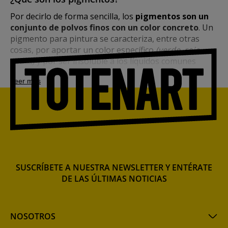
Por decirlo de forma sencilla, los
pigmentos son un
conjunto de polvos finos con un color concreto
. Un
pigmento para pintura se caracteriza, entre otras
cosas, por aportar un color específico
(verde, rojo,
azul…)
y por ser insoluble a los líquidos comunes
como el agua.
Leer más
SUSCRÍBETE A NUESTRA NEWSLETTER Y ENTÉRATE
DE LAS ÚLTIMAS NOTICIAS
Pigmento en polvo
NOSOTROS