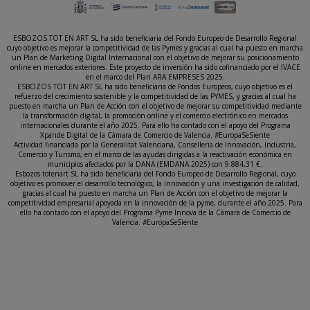
animal o un vegetal. En la actualidad, se suelen
utilizar
pigmentos orgánicos sintéticos
. Es decir,
que están fabricados a partir de compuestos de
ESBOZOS TOT EN ART SL ha sido beneficiaria del Fondo Europeo de Desarrollo Regional
cuyo objetivo es mejorar la competitividad de las Pymes y gracias al cual ha puesto en marcha
carbono.
un Plan de Marketing Digital Internacional con el objetivo de mejorar su posicionamiento
online en mercados exteriores. Este proyecto de inversión ha sido cofinanciado por el IVACE
Pigmentos inorgánicos
: Pigmentos procedentes
en el marco del Plan ARA EMPRESES 2025.
ESBOZOS TOT EN ART SL ha sido beneficiaria de Fondos Europeos, cuyo objetivo es el
de minerales, tierras o metales.
refuerzo del crecimiento sostenible y la competitividad de las PYMES, y gracias al cual ha
puesto en marcha un Plan de Acción con el objetivo de mejorar su competitividad mediante
la transformación digital, la promoción online y el comercio electrónico en mercados
internacionales durante el año 2025. Para ello ha contado con el apoyo del Programa
Xpande Digital de la Cámara de Comercio de Valencia. #EuropaSeSiente
Actividad financiada por la Generalitat Valenciana, Conselleria de Innovación, Industria,
Comercio y Turismo, en el marco de las ayudas dirigidas a la reactivación económica en
municipios afectados por la DANA (EMDANA 2025) con 9.884,31 €.
Esbozos totenart SL ha sido beneficiaria del Fondo Europeo de Desarrollo Regional, cuyo
objetivo es promover el desarrollo tecnológico, la innovación y una investigación de calidad,
gracias al cual ha puesto en marcha un Plan de Acción con el objetivo de mejorar la
competitividad empresarial apoyada en la innovación de la pyme, durante el año 2025. Para
ello ha contado con el apoyo del Programa Pyme Innova de la Cámara de Comercio de
Valencia. #EuropaSeSiente