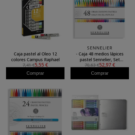
SENNELIER
Caja pastel al Oleo 12
- Caja 48 medios lápices
colores Campus Raphael
pastel Sennelier, Set
5,55 €
52,97 €
7,41 €
70,63 €
Introductorio
Comprar
Comprar