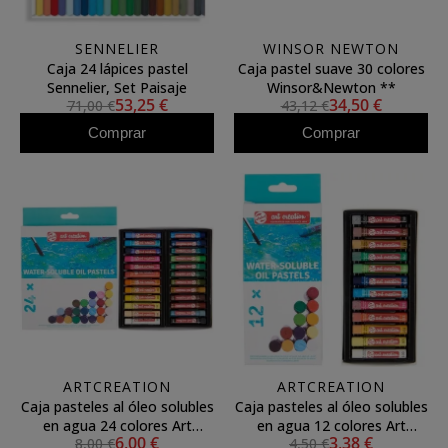
SENNELIER
WINSOR NEWTON
Caja 24 lápices pastel
Caja pastel suave 30 colores
Sennelier, Set Paisaje
Winsor&Newton **
53,25 €
34,50 €
71,00 €
43,12 €
Comprar
Comprar
ARTCREATION
ARTCREATION
Caja pasteles al óleo solubles
Caja pasteles al óleo solubles
en agua 24 colores Art
en agua 12 colores Art
6,00 €
3,38 €
8,00 €
4,50 €
Creation
Creation