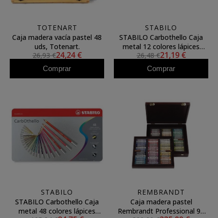
TOTENART
STABILO
Caja madera vacía pastel 48
STABILO Carbothello Caja
uds, Totenart.
metal 12 colores lápices
24,24 €
21,19 €
26,93 €
26,48 €
pastel surtidos
Comprar
Comprar
STABILO
REMBRANDT
STABILO Carbothello Caja
Caja madera pastel
metal 48 colores lápices
Rembrandt Professional 90