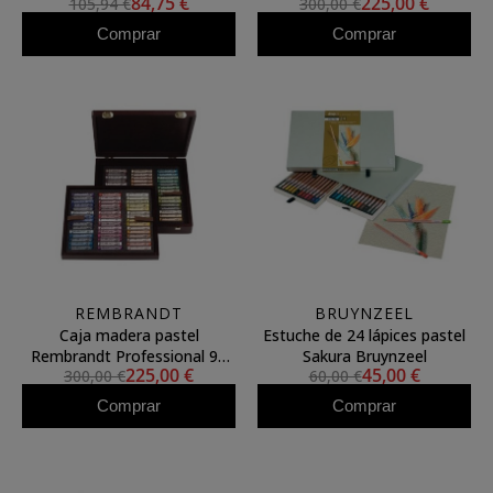
84,75 €
225,00 €
105,94 €
300,00 €
pastel surtidos
uds. Paisaje
Comprar
Comprar
REMBRANDT
BRUYNZEEL
Caja madera pastel
Estuche de 24 lápices pastel
Rembrandt Professional 90
Sakura Bruynzeel
225,00 €
45,00 €
300,00 €
60,00 €
uds. Retrato
Comprar
Comprar