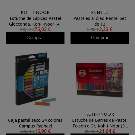
KOH-I-NOOR
PENTEL
Estuche de Lápices Pastel
Pasteles al óleo Pentel Set
Giocconda, Koh-i-Noor (48
de 12
75,03 €
2,23 €
88,27 €
2,98 €
colores)
Comprar
Comprar
KOH-I-NOOR
Caja pastel seco 24 colores
Estuche de Barras de Pastel
Campus Raphael
Toison d'Or, Koh-i-Noor (36
16,90 €
21,64 €
22,54 €
25,46 €
colores) **