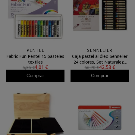
PENTEL
SENNELIER
Fabric Fun Pentel 15 pasteles
Caja pastel al óleo Sennelier
textiles
24 colores, Set Naturaleza
4,01 €
42,53 €
5,35 €
56,70 €
muerta
Comprar
Comprar