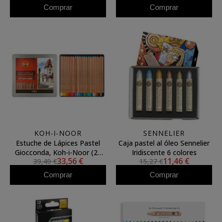
Comprar
Comprar
KOH-I-NOOR
SENNELIER
Estuche de Lápices Pastel
Caja pastel al óleo Sennelier
Giocconda, Koh-i-Noor (24
Iridiscente 6 colores
33,56 €
11,46 €
39,49 €
15,27 €
colores)
Comprar
Comprar