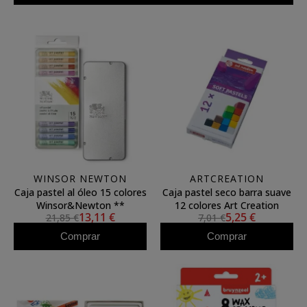
WINSOR NEWTON
ARTCREATION
Caja pastel al óleo 15 colores
Caja pastel seco barra suave
Winsor&Newton **
12 colores Art Creation
13,11 €
5,25 €
21,85 €
7,01 €
Comprar
Comprar