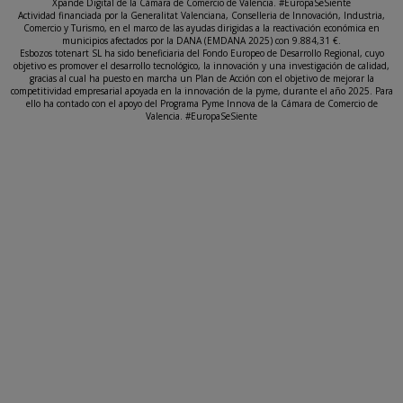
Xpande Digital de la Cámara de Comercio de Valencia. #EuropaSeSiente
Actividad financiada por la Generalitat Valenciana, Conselleria de Innovación, Industria,
Comercio y Turismo, en el marco de las ayudas dirigidas a la reactivación económica en
municipios afectados por la DANA (EMDANA 2025) con 9.884,31 €.
Esbozos totenart SL ha sido beneficiaria del Fondo Europeo de Desarrollo Regional, cuyo
objetivo es promover el desarrollo tecnológico, la innovación y una investigación de calidad,
gracias al cual ha puesto en marcha un Plan de Acción con el objetivo de mejorar la
competitividad empresarial apoyada en la innovación de la pyme, durante el año 2025. Para
ello ha contado con el apoyo del Programa Pyme Innova de la Cámara de Comercio de
Valencia. #EuropaSeSiente