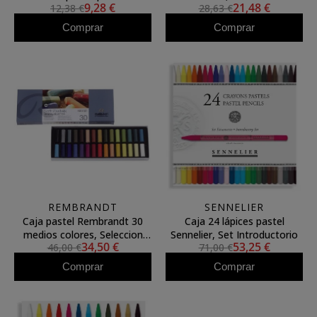
9,28 €
21,48 €
12,38 €
28,63 €
Comprar
Comprar
REMBRANDT
SENNELIER
Caja pastel Rembrandt 30
Caja 24 lápices pastel
medios colores, Seleccion
Sennelier, Set Introductorio
34,50 €
53,25 €
46,00 €
71,00 €
General
Comprar
Comprar