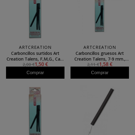
ARTCREATION
ARTCREATION
Carboncillos surtidos Art
Carboncillos gruesos Art
Creation Talens, F,M,G., Caja
Creation Talens, 7-9 mm.,
1,50 €
1,58 €
2,00 €
2,11 €
3 uds.
Caja 3 uds.
Comprar
Comprar