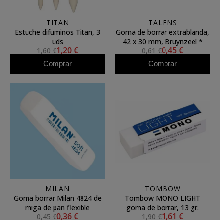
TITAN
TALENS
Estuche difuminos Titan, 3
Goma de borrar extrablanda,
uds
42 x 30 mm, Bruynzeel *
1,20 €
0,45 €
1,60 €
0,61 €
Comprar
Comprar
MILAN
TOMBOW
Goma borrar Milan 4824 de
Tombow MONO LIGHT
miga de pan flexible
goma de borrar, 13 gr.
0,36 €
1,61 €
0,45 €
1,90 €