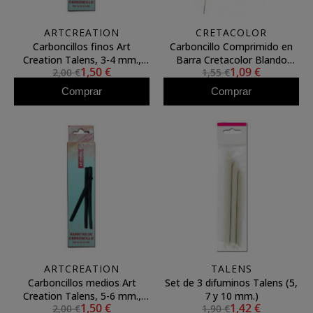
ARTCREATION
CRETACOLOR
Carboncillos finos Art
Carboncillo Comprimido en
Creation Talens, 3-4 mm.,
Barra Cretacolor Blando
1,50 €
1,09 €
2,00 €
1,55 €
Caja 3 uds.
UNIDAD
Comprar
Comprar
ARTCREATION
TALENS
Carboncillos medios Art
Set de 3 difuminos Talens (5,
Creation Talens, 5-6 mm.,
7 y 10 mm.)
1,50 €
1,42 €
2,00 €
1,90 €
Caja 3 uds.