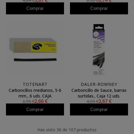
3,87 €
0,74 €
4,84 €
0,93 €
Comprar
Comprar
TOTENART
DALER-ROWNEY
Carboncillos medianos, 5-6
Carboncillo de Sauce, barras
mm., 6 uds. CAJA
surtidas., Caja 12 uds.
2,66 €
3,67 €
2,95 €
4,59 €
Comprar
Comprar
Has visto 36 de 107 productos