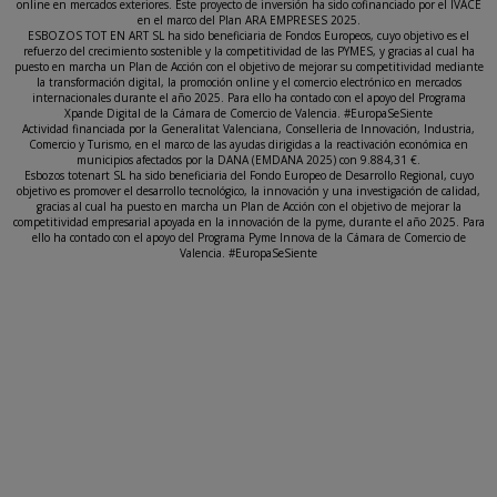
online en mercados exteriores. Este proyecto de inversión ha sido cofinanciado por el IVACE
en el marco del Plan ARA EMPRESES 2025.
ESBOZOS TOT EN ART SL ha sido beneficiaria de Fondos Europeos, cuyo objetivo es el
refuerzo del crecimiento sostenible y la competitividad de las PYMES, y gracias al cual ha
puesto en marcha un Plan de Acción con el objetivo de mejorar su competitividad mediante
la transformación digital, la promoción online y el comercio electrónico en mercados
internacionales durante el año 2025. Para ello ha contado con el apoyo del Programa
Xpande Digital de la Cámara de Comercio de Valencia. #EuropaSeSiente
Actividad financiada por la Generalitat Valenciana, Conselleria de Innovación, Industria,
Comercio y Turismo, en el marco de las ayudas dirigidas a la reactivación económica en
municipios afectados por la DANA (EMDANA 2025) con 9.884,31 €.
Esbozos totenart SL ha sido beneficiaria del Fondo Europeo de Desarrollo Regional, cuyo
objetivo es promover el desarrollo tecnológico, la innovación y una investigación de calidad,
gracias al cual ha puesto en marcha un Plan de Acción con el objetivo de mejorar la
competitividad empresarial apoyada en la innovación de la pyme, durante el año 2025. Para
ello ha contado con el apoyo del Programa Pyme Innova de la Cámara de Comercio de
Valencia. #EuropaSeSiente