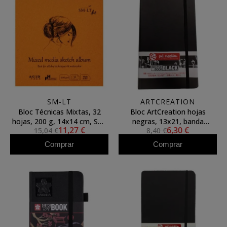
SM-LT
ARTCREATION
Bloc Técnicas Mixtas, 32
Bloc ArtCreation hojas
hojas, 200 g, 14x14 cm, SM-
negras, 13x21, banda
11,27 €
6,30 €
15,04 €
8,40 €
LT
elastica, 80 h, 140 gr.
Comprar
Comprar