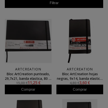
Filtrar
ARTCREATION
ARTCREATION
Bloc ArtCreation punteado,
Bloc ArtCreation hojas
29,7x21, banda elastica, 80 h,
negras, 9x14, banda elastica,
11,25 €
3,60 €
15,00 €
4,80 €
80 gr.
80 h, 140 gr.
Comprar
Comprar