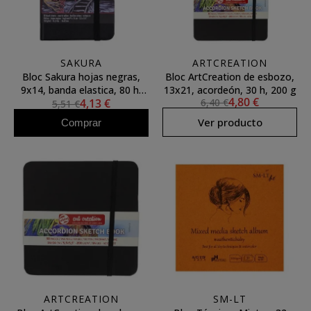
SAKURA
ARTCREATION
Bloc Sakura hojas negras,
Bloc ArtCreation de esbozo,
9x14, banda elastica, 80 h,
13x21, acordeón, 30 h, 200 g
4,80 €
4,13 €
6,40 €
140 gr.
5,51 €
Ver producto
Comprar
ARTCREATION
SM-LT