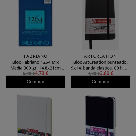
FABRIANO
ARTCREATION
Bloc Fabriano 1264 Mix
Bloc ArtCreation punteado,
Media 300 gr, 14,8x21cm
9x14, banda elastica, 80 h, 80
4,73 €
3,60 €
6,30 €
4,80 €
(A5), 15 h. (anillas)
gr.
Comprar
Comprar