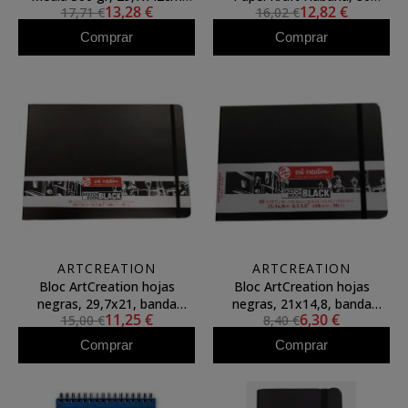
13,28 €
12,82 €
17,71 €
16,02 €
(A3), 30 h. (anillas)
hojas, 135 gr., A4, SM-LT
Comprar
Comprar
ARTCREATION
ARTCREATION
Bloc ArtCreation hojas
Bloc ArtCreation hojas
negras, 29,7x21, banda
negras, 21x14,8, banda
11,25 €
6,30 €
15,00 €
8,40 €
elastica, 80 h, 140 gr.
elastica, 80 h, 140 gr.
Comprar
Comprar