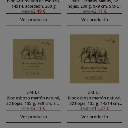
Bloc ArtCreation de esbozo,
Bloc Técnicas Mixtas, 32
14x14, acordeón, 200 g
hojas, 200 g, 9x9 cm, SM-LT
3,49 €
3,11 €
4,66 €
4,15 €
Ver producto
Ver producto
SM-LT
SM-LT
Bloc esbozo marrón natural,
Bloc esbozo marrón natural,
32 hojas, 135 g, 9x9 cm, SM-
32 hojas, 135 g, 14x14 cm,
3,11 €
11,27 €
4,15 €
15,04 €
LT
SM-LT
Ver producto
Ver producto