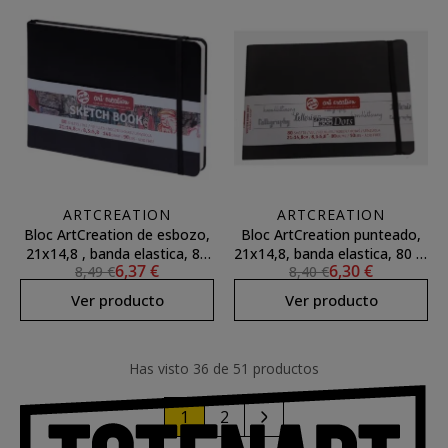
ARTCREATION
ARTCREATION
Bloc ArtCreation de esbozo,
Bloc ArtCreation punteado,
21x14,8 , banda elastica, 80
21x14,8, banda elastica, 80 h,
6,37 €
6,30 €
8,49 €
8,40 €
h, 140 gr.
80 gr.
Ver producto
Ver producto
Has visto 36 de 51 productos
1
2