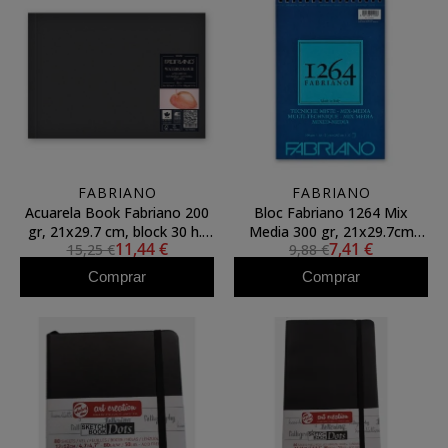
FABRIANO
FABRIANO
Acuarela Book Fabriano 200
Bloc Fabriano 1264 Mix
gr, 21x29.7 cm, block 30 h.,
Media 300 gr, 21x29.7cm
11,44 €
7,41 €
15,25 €
9,88 €
gr. fino
(A4), 30 h. (anillas)
Comprar
Comprar