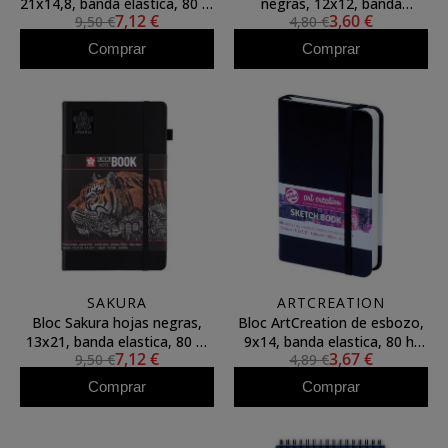
21x14,8, banda elastica, 80 h,
negras, 12x12, banda
7,12 €
3,60 €
9,50 €
4,80 €
140 gr.
elastica, 80 h, 140 gr.
Comprar
Comprar
SAKURA
ARTCREATION
Bloc Sakura hojas negras,
Bloc ArtCreation de esbozo,
13x21, banda elastica, 80 h,
9x14, banda elastica, 80 h,
7,12 €
3,67 €
9,50 €
4,89 €
140 gr.
140 gr.
Comprar
Comprar