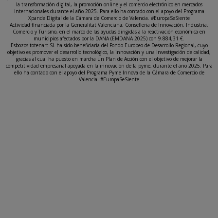
la transformación digital, la promoción online y el comercio electrónico en mercados
internacionales durante el año 2025. Para ello ha contado con el apoyo del Programa
Xpande Digital de la Cámara de Comercio de Valencia. #EuropaSeSiente
Actividad financiada por la Generalitat Valenciana, Conselleria de Innovación, Industria,
Comercio y Turismo, en el marco de las ayudas dirigidas a la reactivación económica en
municipios afectados por la DANA (EMDANA 2025) con 9.884,31 €.
Esbozos totenart SL ha sido beneficiaria del Fondo Europeo de Desarrollo Regional, cuyo
objetivo es promover el desarrollo tecnológico, la innovación y una investigación de calidad,
gracias al cual ha puesto en marcha un Plan de Acción con el objetivo de mejorar la
competitividad empresarial apoyada en la innovación de la pyme, durante el año 2025. Para
ello ha contado con el apoyo del Programa Pyme Innova de la Cámara de Comercio de
Valencia. #EuropaSeSiente