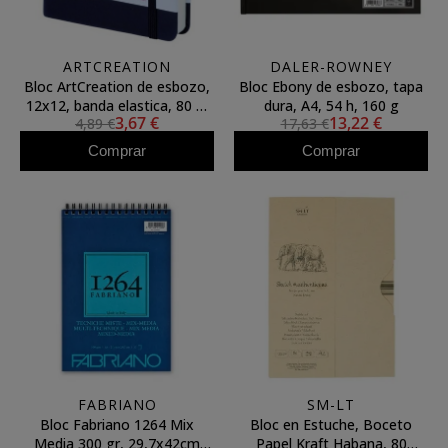
ARTCREATION
DALER-ROWNEY
Bloc ArtCreation de esbozo,
Bloc Ebony de esbozo, tapa
12x12, banda elastica, 80 h,
dura, A4, 54 h, 160 g
3,67 €
13,22 €
4,89 €
17,63 €
140 gr.
Comprar
Comprar
FABRIANO
SM-LT
Bloc Fabriano 1264 Mix
Bloc en Estuche, Boceto
Media 300 gr, 29,7x42cm
Papel Kraft Habana, 80