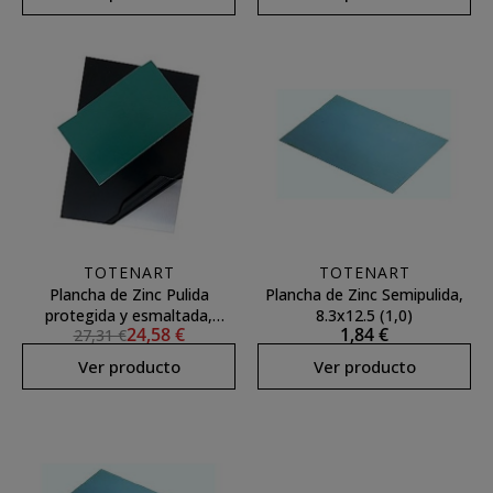
TOTENART
TOTENART
Plancha de Zinc Pulida
Plancha de Zinc Semipulida,
protegida y esmaltada,
8.3x12.5 (1,0)
24,58 €
1,84 €
27,31 €
12.5x16.5 (1,6)
Ver producto
Ver producto