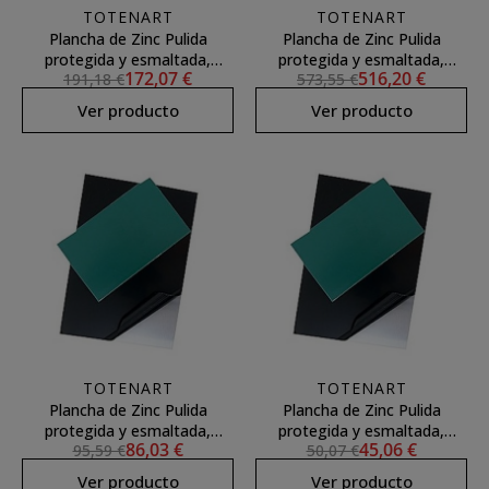
TOTENART
TOTENART
Plancha de Zinc Pulida
Plancha de Zinc Pulida
protegida y esmaltada,
protegida y esmaltada,
172,07 €
516,20 €
191,18 €
573,55 €
50x33.3 (1,6)
50x100 (1,6)
Ver producto
Ver producto
TOTENART
TOTENART
Plancha de Zinc Pulida
Plancha de Zinc Pulida
protegida y esmaltada,
protegida y esmaltada,
86,03 €
45,06 €
95,59 €
50,07 €
25x33.3 (1,6)
16.5x25 (1,6)
Ver producto
Ver producto