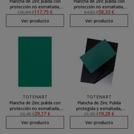
Plancha de Zinc pulida con
Plancha de Zinc pulida con
protección no esmaltada,
protección no esmaltada,
117,75 €
58,33 €
130,84 €
64,82 €
25x33 (1,75)
16.5x25 (1,75)
Ver producto
Ver producto
TOTENART
TOTENART
Plancha de Zinc pulida con
Plancha de Zinc Pulida
protección no esmaltada,
protegida y esmaltada,
29,17 €
19,28 €
32,40 €
21,43 €
12.5x16.5 (1,75)
10x10 (1,6)
Ver producto
Ver producto