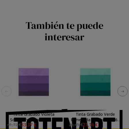
También te puede
interesar
Tinta Grabado Violeta
Tinta Grabado Verde
Solido Charbonnel, 60 ml.
Esmeralda Charbonnel, 60
33,37 €
21,16 €
41,72 €
26,45 €
S.6
ml. S.4