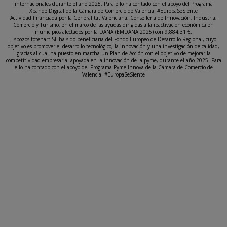
internacionales durante el año 2025. Para ello ha contado con el apoyo del Programa
Xpande Digital de la Cámara de Comercio de Valencia. #EuropaSeSiente
Actividad financiada por la Generalitat Valenciana, Conselleria de Innovación, Industria,
Comercio y Turismo, en el marco de las ayudas dirigidas a la reactivación económica en
municipios afectados por la DANA (EMDANA 2025) con 9.884,31 €.
Esbozos totenart SL ha sido beneficiaria del Fondo Europeo de Desarrollo Regional, cuyo
objetivo es promover el desarrollo tecnológico, la innovación y una investigación de calidad,
gracias al cual ha puesto en marcha un Plan de Acción con el objetivo de mejorar la
competitividad empresarial apoyada en la innovación de la pyme, durante el año 2025. Para
ello ha contado con el apoyo del Programa Pyme Innova de la Cámara de Comercio de
Valencia. #EuropaSeSiente