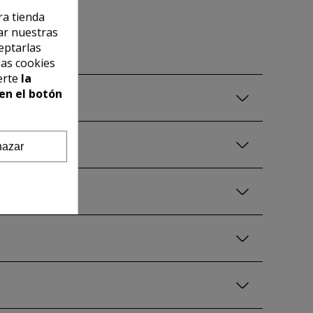
ra tienda
ar nuestras
eptarlas
las cookies
erte
la
en el botón
azar