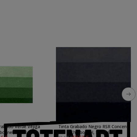
rabado Verde Vejiga
Tinta Grabado Negro RSR Concent
bonnel, 60 ml. S.4
Charbonnel, 800 ml. S1