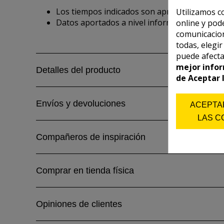
Los tiempos indicados son aproximados y depe
Utilizamos c
Datos aportados a nivel informativo, extraidos
online y pod
comunicacion
todas, elegi
puede afecta
mejor infor
Detalles del producto
de Aceptar 
Envíos y devoluciones
ACEPTA
LAS C
Compañeros de inspiración
Comprar en tienda física
Opiniones de clientes