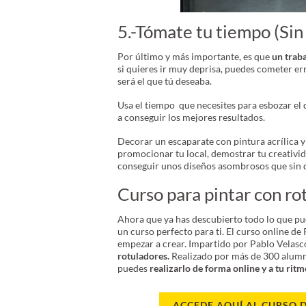
5.-Tómate tu tiempo (Sin 
Por último y más importante, es que
un traba
si quieres ir muy deprisa, puedes cometer er
será el que tú deseaba.
Usa el tiempo que necesites para esbozar el d
a conseguir los mejores resultados.
Decorar un escaparate con pintura acrílica y
promocionar tu local, demostrar tu creatividad
conseguir unos diseños asombrosos que sin d
Curso para pintar con ro
Ahora que ya has descubierto todo lo que p
un curso perfecto para ti. El curso online de
empezar a crear. Impartido por Pablo Velasc
rotuladores.
Realizado por más de 300 alumn
puedes
realizarlo de forma online y a tu ritm
ACCEDE AQUÍ AL CURSO 