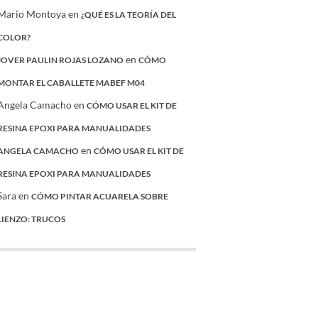
Mario Montoya
en
¿QUÉ ES LA TEORÍA DEL
COLOR?
en
JOVER PAULIN ROJAS LOZANO
CÓMO
MONTAR EL CABALLETE MABEF M04
Angela Camacho
en
CÓMO USAR EL KIT DE
RESINA EPOXI PARA MANUALIDADES
en
ANGELA CAMACHO
CÓMO USAR EL KIT DE
RESINA EPOXI PARA MANUALIDADES
Sara
en
CÓMO PINTAR ACUARELA SOBRE
LIENZO: TRUCOS