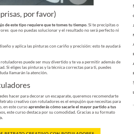
prisas, por favor)
jo de este tipo requiere que te tomes tu tiempo
. Si te precipitas o
rores que no puedas solucionar y el resultado no será perfecto ni
iseño y aplica las pinturas con cariño y precisión: esto te ayudará
 rotuladores puede ser muy divertido y te va a permitir además de
. Si eliges las pinturas y la técnica correctas para ti, puedes
uda llamarán la atención.
tuladores
uedes hacer para decorar un escaparate, queremos recomendarte
 Retrato creativo con rotuladores es el empujón que necesitas para
o, en este curso
aprenderás cómo sacarle el mayor partido a tus
os, este curso destaca por su comodidad. Gracias a su formato
o.
DE RETRATO CREATIVO CON ROTULADORES