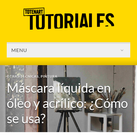
MENU
OTRAS TÉCNICAS
,
PINTURA
Máscara líquida en
óleo y acrílico: ¿Cómo
se usa?