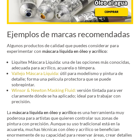
Ejemplos de marcas recomendadas
Algunos productos de calidad que puedes considerar para
experimentar con
máscara líquida en óleo y acrílico
:
Liquitex Máscara Líquida: una de las opciones más conocidas,
adecuada para acrílico, acuarela o témpera.
Vallejo Máscara Líquida:
útil para modelismo y pintura de
detalle; forma una película protectora que se puede
sobrepintar.
Winsor & Newton Masking Fluid:
versión tintada para ver
claramente dónde se ha aplicado; ideal para trabajar con
precisión.
La
máscara líquida en óleo y acrílico
es una herramienta muy
poderosa para artistas que quieren controlar sus zonas de
pintura con precisión. Aunque su uso tradicional está en la
acuarela, muchas técnicas con óleo y acrílico se benefician
enormemente de su capacidad para reservar áreas, crear detalles