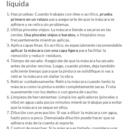
líquida
Haz pruebas: Cuando trabajes con óleo o acrílico,
prueba
primero en un retazo
para asegurarte de que la máscara se
adhiere y se retira sin problemas.
Utiliza pinceles viejos: La máscara tiende a secarse en las
cerdas.
Usa pinceles viejos o baratos
, o límpialos muy
frecuentemente mientras aplicas.
Aplica capas finas: En acrílico, es especialmente recomendable
aplicar la máscara con una capa ligera
para facilitar la
remoción y reducir residuos.
Tiempo de secado: Asegúrate de que la máscara ha secado
antes de pintar encima. Luego, cuando pintes, deja también
suficiente tiempo para que la pintura se solidifique si vas a
retirar la máscara sin dañar la obra.
Retirar cuidadosamente: Retira la máscara cuando tanto la
máscara como la pintura estén completamente secas. Frota
suavemente con los dedos o con goma de caucho.
Limpieza de herramientas: Limpia los aplicadores (pinceles o
nibs) en agua cada pocos minutos mientras trabajas para evitar
que la máscara se seque en ellos.
Dilución con precaución: Si vas a diluir la máscara con agua,
hazlo poco a poco. Demasiada dilución puede hacer que se
adhiera más de la cuenta al soporte.
Control de manchas: Si la máscara es tintada, considera usar