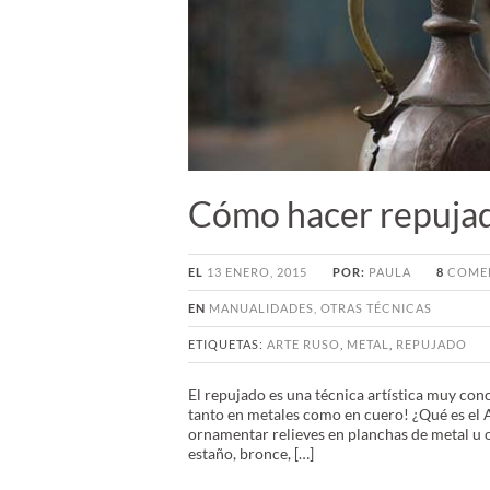
Cómo hacer repujad
EL
13 ENERO, 2015
POR:
PAULA
8
COMEN
EN
MANUALIDADES
,
OTRAS TÉCNICAS
ETIQUETAS:
ARTE RUSO
,
METAL
,
REPUJADO
El repujado es una técnica artística muy con
tanto en metales como en cuero! ¿Qué es el 
ornamentar relieves en planchas de metal u 
estaño, bronce, […]