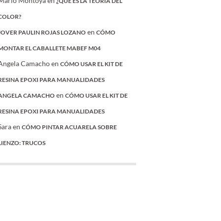
Mario Montoya
en
¿QUÉ ES LA TEORÍA DEL
COLOR?
en
JOVER PAULIN ROJAS LOZANO
CÓMO
MONTAR EL CABALLETE MABEF M04
Angela Camacho
en
CÓMO USAR EL KIT DE
RESINA EPOXI PARA MANUALIDADES
en
ANGELA CAMACHO
CÓMO USAR EL KIT DE
RESINA EPOXI PARA MANUALIDADES
Sara
en
CÓMO PINTAR ACUARELA SOBRE
LIENZO: TRUCOS