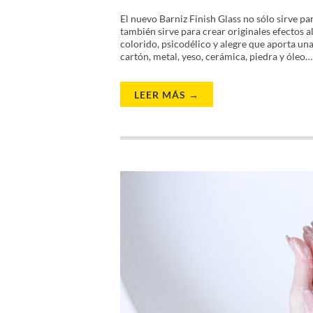
El nuevo Barniz Finish Glass no sólo sirve par
también sirve para crear originales efectos 
colorido, psicodélico y alegre que aporta un
cartón, metal, yeso, cerámica, piedra y óleo
LEER MÁS →