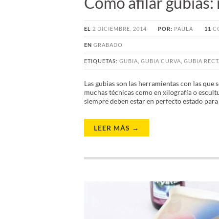
Cómo afilar gubias: 
EL
2 DICIEMBRE, 2014
POR:
PAULA
11
C
EN
GRABADO
ETIQUETAS:
GUBIA
,
GUBIA CURVA
,
GUBIA RECT
Las gubias son las herramientas con las que 
muchas técnicas como en xilografía o escultu
siempre deben estar en perfecto estado para q
LEER MÁS →