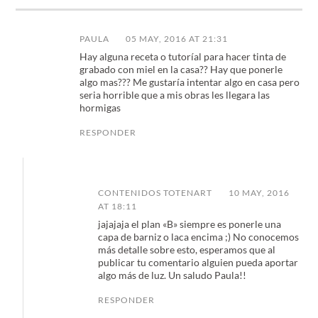
PAULA
05 MAY, 2016 AT 21:31
Hay alguna receta o tutoríal para hacer tinta de
grabado con miel en la casa?? Hay que ponerle
algo mas??? Me gustaría intentar algo en casa pero
seria horrible que a mis obras les llegara las
hormigas
RESPONDER
CONTENIDOS TOTENART
10 MAY, 2016
AT 18:11
jajajaja el plan «B» siempre es ponerle una
capa de barniz o laca encima ;) No conocemos
más detalle sobre esto, esperamos que al
publicar tu comentario alguien pueda aportar
algo más de luz. Un saludo Paula!!
RESPONDER