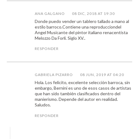
ANA GALGANO
08 DIC, 2018 AT 19:30
Donde puedo vender un tablero tallado a mano al
estilo barroco.Contiene una reproducciondel
Angel Musicante del pintor italiano renacentista
Melozzo Da Forli. Siglo XV..
RESPONDER
GABRIELA PIZARRO
08 JUN, 2019 AT 04:20
Hola. Los felicito, excelente selección barroca, sin
embargo, Bernini es uno de esos casos de artistas
que han sido también clasificados dentro del
manierismo. Depende del autor en realidad.
Saludos.
RESPONDER