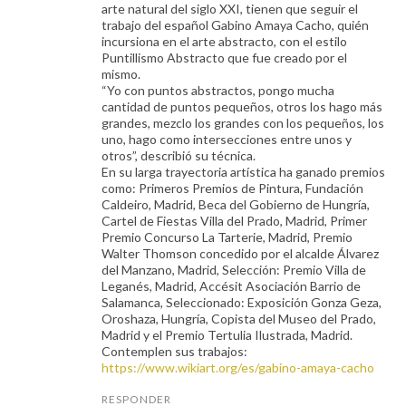
arte natural del siglo XXI, tienen que seguir el
trabajo del español Gabino Amaya Cacho, quién
incursiona en el arte abstracto, con el estilo
Puntillismo Abstracto que fue creado por el
mismo.
“Yo con puntos abstractos, pongo mucha
cantidad de puntos pequeños, otros los hago más
grandes, mezclo los grandes con los pequeños, los
uno, hago como intersecciones entre unos y
otros”, describió su técnica.
En su larga trayectoria artística ha ganado premios
como: Primeros Premios de Pintura, Fundación
Caldeiro, Madrid, Beca del Gobierno de Hungría,
Cartel de Fiestas Villa del Prado, Madrid, Primer
Premio Concurso La Tarterie, Madrid, Premio
Walter Thomson concedido por el alcalde Álvarez
del Manzano, Madrid, Selección: Premio Villa de
Leganés, Madrid, Accésit Asociación Barrio de
Salamanca, Seleccionado: Exposición Gonza Geza,
Oroshaza, Hungría, Copista del Museo del Prado,
Madrid y el Premio Tertulia Ilustrada, Madrid.
Contemplen sus trabajos:
https://www.wikiart.org/es/gabino-amaya-cacho
RESPONDER