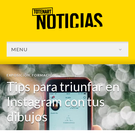
MENU
EXPOSICIÓN
,
FORMACIÓN
Tips para triunfar en
Instagram con tus
dibujos