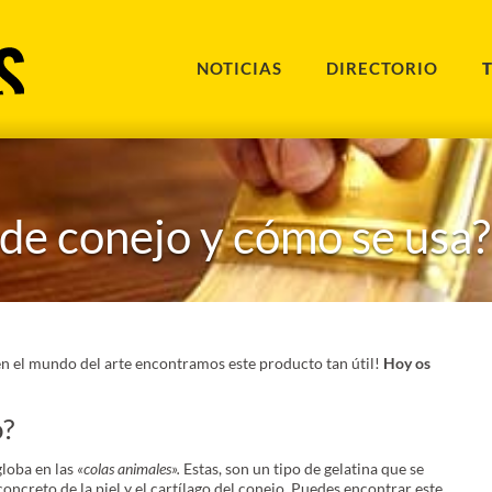
NOTICIAS
DIRECTORIO
 de conejo y cómo se usa?
n el mundo del arte encontramos este producto tan útil!
Hoy os
o?
globa en las
«colas animales».
Estas, son un tipo de gelatina que se
concreto de la piel y el cartílago del conejo. Puedes encontrar este