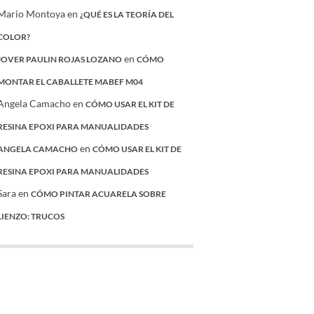
Mario Montoya
en
¿QUÉ ES LA TEORÍA DEL
COLOR?
en
JOVER PAULIN ROJAS LOZANO
CÓMO
MONTAR EL CABALLETE MABEF M04
Angela Camacho
en
CÓMO USAR EL KIT DE
RESINA EPOXI PARA MANUALIDADES
en
ANGELA CAMACHO
CÓMO USAR EL KIT DE
RESINA EPOXI PARA MANUALIDADES
Sara
en
CÓMO PINTAR ACUARELA SOBRE
LIENZO: TRUCOS