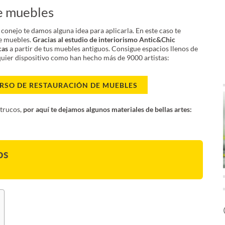
e muebles
conejo te damos alguna idea para aplicarla. En este caso te
e muebles.
Gracias al estudio de interiorismo Antic&Chic
cas
a partir de tus muebles antiguos. Consigue espacios llenos de
lquier dispositivo como han hecho más de 9000 artistas:
URSO DE RESTAURACIÓN DE MUEBLES
trucos,
por aquí te dejamos algunos materiales de bellas artes:
os