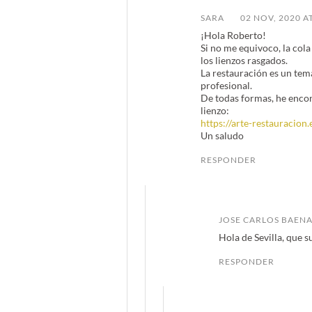
SARA
02 NOV, 2020 A
¡Hola Roberto!
Si no me equivoco, la cola
los lienzos rasgados.
La restauración es un te
profesional.
De todas formas, he encon
lienzo:
https://arte-restauracion
Un saludo
RESPONDER
JOSE CARLOS BAEN
Hola de Sevilla, que s
RESPONDER