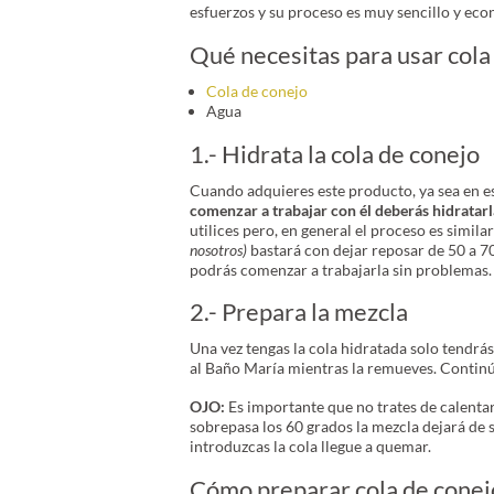
esfuerzos y su proceso es muy sencillo y ec
Qué necesitas para usar cola
Cola de conejo
Agua
1.- Hidrata la cola de conejo
Cuando adquieres este producto, ya sea en es
comenzar a trabajar con él deberás hidratarl
utilices pero, en general el proceso es similar
nosotros)
bastará con dejar reposar de 50 a 70
podrás comenzar a trabajarla sin problemas.
2.- Prepara la mezcla
Una vez tengas la cola hidratada solo tendrás
al Baño María mientras la remueves. Continú
OJO:
Es importante que no trates de calentar
sobrepasa los 60 grados la mezcla dejará de s
introduzcas la cola llegue a quemar.
Cómo preparar cola de conej