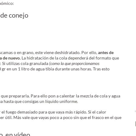
onómico:
 de conejo
camas o en grano, este viene deshidratado. Por ello,
antes de
a de nuevo.
La hidratación de la cola dependerá del formato que
: Si utilizas cola granulada
(como la que proporcionamos
 gr en un 1 litro de agua tibia durante unas horas. Tras esto
 que prepararla. Para ello pon a calentar la mezcla de cola y agua
a hasta que consigas un líquido uniforme.
 el fuego demasiado para que vaya más rápido. Si el calor
er útil. Más vale que vayas poco a poco sin que el frasco en el que
o, en vídeo