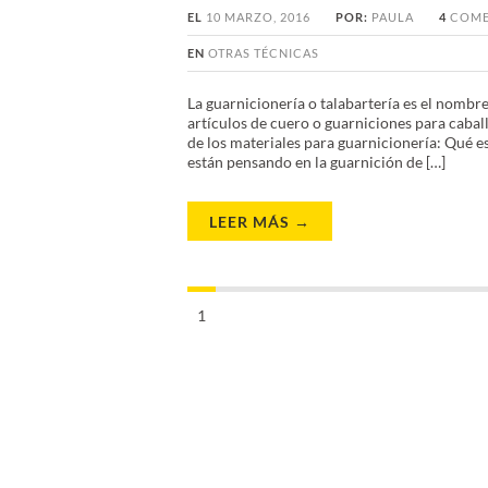
EL
10 MARZO, 2016
POR:
PAULA
4
COME
EN
OTRAS TÉCNICAS
La guarnicionería o talabartería es el nombre
artículos de cuero o guarniciones para cabal
de los materiales para guarnicionería: Qué e
están pensando en la guarnición de […]
LEER MÁS →
1