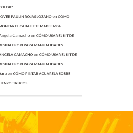
COLOR?
en
JOVER PAULIN ROJAS LOZANO
CÓMO
MONTAR EL CABALLETE MABEF M04
Angela Camacho
en
CÓMO USAR EL KIT DE
RESINA EPOXI PARA MANUALIDADES
en
ANGELA CAMACHO
CÓMO USAR EL KIT DE
RESINA EPOXI PARA MANUALIDADES
Sara
en
CÓMO PINTAR ACUARELA SOBRE
LIENZO: TRUCOS