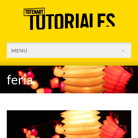
MENU
feria