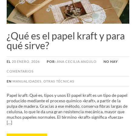
¿Qué es el papel kraft y para
qué sirve?
EL
20 ENERO, 2026
POR:
ANA CECILIA ANGULO
NO HAY
COMENTARIOS
EN
MANUALIDADES
,
OTRAS TÉCNICAS
Papel kraft: Qué es, tipos y usos El papel kraft es un tipo de papel
producido mediante el proceso químico «kraft», a partir de la
pulpa de madera. Gracias a ese método, conserva fibras largas de
celulosa, lo que le da una gran resistencia mecánica, mayor que
muchos papeles normales. El término «kraft» significa «fuerza»
[…]