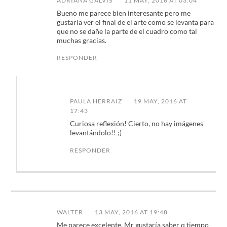
ADRIANA GALVIS
11 MAY, 2016 AT 03:04
Bueno me parece bien interesante pero me
gustaria ver el final de el arte como se levanta para
que no se dañe la parte de el cuadro como tal
muchas gracias.
RESPONDER
PAULA HERRAIZ
19 MAY, 2016 AT
17:43
Curiosa reflexión! Cierto, no hay imágenes
levantándolo!! ;)
RESPONDER
WALTER
13 MAY, 2016 AT 19:48
Me parece excelente. Mr gustaría saber q tiempo