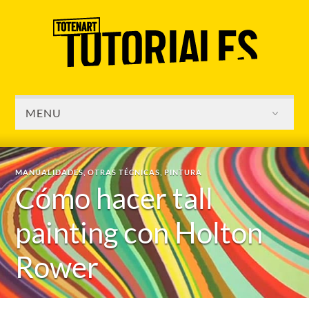
MENU
MANUALIDADES
,
OTRAS TÉCNICAS
,
PINTURA
Cómo hacer tall
painting con Holton
Rower