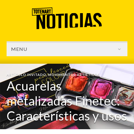
MENU
ARTÍCULO INVITADO
,
MOVIMIENTOS ARTÍSTICOS
Acuarelas
metalizadas Finetec:
Características y usos