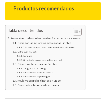
Productos recomendados
Tabla de contenidos
Acuarelas metalizadas Finetec Características y usos
Cómo son las acuarelas metalizadas Finetec
Clic para comprar acuarelas metalizadas Finetec
Características
Formato
Variedad de colores: sueltos y en set
Cómo usar las acuarelas Finetec
Caligrafía o lettering
Pintar sobre otras acuarelas
Pintar sobre papel negro
Review acuarelas Finetec en vídeo
Curso sobre técnicas de acuarela