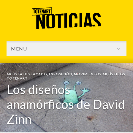
MENU
ARTISTA DESTACADO
,
EXPOSICIÓN
,
MOVIMIENTOS ARTÍSTICOS
,
TOTENART
Los diseños
anamórficos de David
Zinn