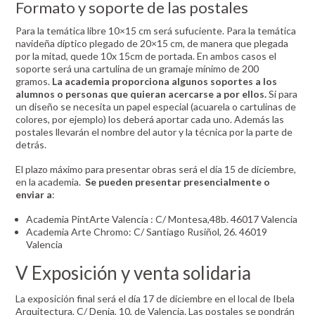
Formato y soporte de las postales
Para la temática libre 10×15 cm será sufuciente. Para la temática
navideña díptico plegado de 20×15 cm, de manera que plegada
por la mitad, quede 10x 15cm de portada. En ambos casos el
soporte será una cartulina de un gramaje mínimo de 200
gramos.
La academia proporciona algunos soportes a los
alumnos o personas que quieran acercarse a por ellos.
Si para
un diseño se necesita un papel especial (acuarela o cartulinas de
colores, por ejemplo) los deberá aportar cada uno. Además las
postales llevarán el nombre del autor y la técnica por la parte de
detrás.
El plazo máximo para presentar obras será el día 15 de diciembre,
en la academia.
Se pueden presentar presencialmente o
enviar a
:
Academia PintArte Valencia : C/ Montesa,48b. 46017 Valencia
Academia Arte Chromo: C/ Santiago Rusiñol, 26. 46019
Valencia
V Exposición y venta solidaria
La exposición final será el día 17 de diciembre en el local de Ibela
Arquitectura, C/ Denia, 10, de Valencia. Las postales se pondrán