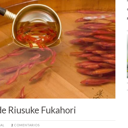
 de Riusuke Fukahori
EAL
2
COMENTARIOS