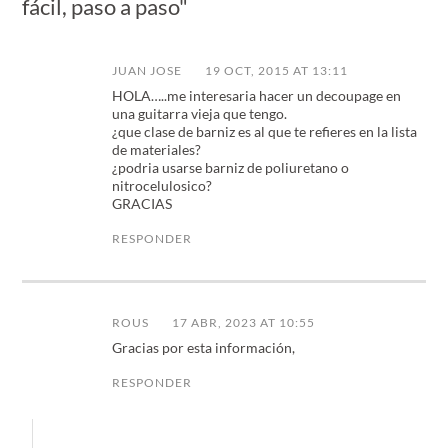
fácil, paso a paso"
JUAN JOSE
19 OCT, 2015 AT 13:11
HOLA…..me interesaria hacer un decoupage en
una guitarra vieja que tengo.
¿que clase de barniz es al que te refieres en la lista
de materiales?
¿podria usarse barniz de poliuretano o
nitrocelulosico?
GRACIAS
RESPONDER
ROUS
17 ABR, 2023 AT 10:55
Gracias por esta información,
RESPONDER