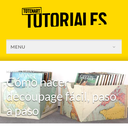
MENU
MANUALIDADES
Cómo hacer
decoupage fácil, paso
a paso