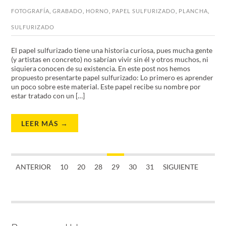
FOTOGRAFÍA
,
GRABADO
,
HORNO
,
PAPEL SULFURIZADO
,
PLANCHA
,
SULFURIZADO
El papel sulfurizado tiene una historia curiosa, pues mucha gente
(y artistas en concreto) no sabrían vivir sin él y otros muchos, ni
siquiera conocen de su existencia. En este post nos hemos
propuesto presentarte papel sulfurizado: Lo primero es aprender
un poco sobre este material. Este papel recibe su nombre por
estar tratado con un […]
LEER MÁS →
ANTERIOR
10
20
28
29
30
31
SIGUIENTE