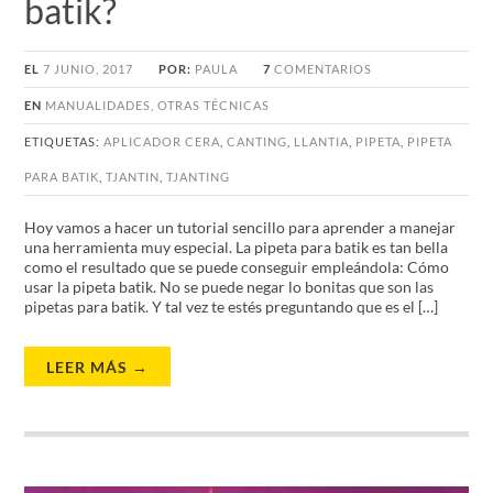
batik?
EL
7 JUNIO, 2017
POR:
PAULA
7
COMENTARIOS
EN
MANUALIDADES
,
OTRAS TÉCNICAS
ETIQUETAS:
APLICADOR CERA
,
CANTING
,
LLANTIA
,
PIPETA
,
PIPETA
PARA BATIK
,
TJANTIN
,
TJANTING
Hoy vamos a hacer un tutorial sencillo para aprender a manejar
una herramienta muy especial. La pipeta para batik es tan bella
como el resultado que se puede conseguir empleándola: Cómo
usar la pipeta batik. No se puede negar lo bonitas que son las
pipetas para batik. Y tal vez te estés preguntando que es el […]
LEER MÁS →