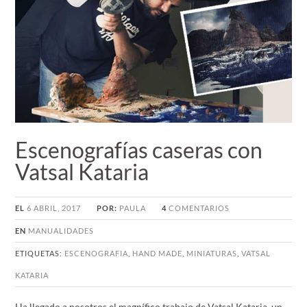
Escenografías caseras con
Vatsal Kataria
EL
6 ABRIL, 2017
POR:
PAULA
4
COMENTARIOS
EN
MANUALIDADES
ETIQUETAS:
ESCENOGRAFIA
,
HAND MADE
,
MINIATURAS
,
VATSAL
KATARIA
Ha llegado a nosotros el magnífico trabajo de Vatsal Kataria, un