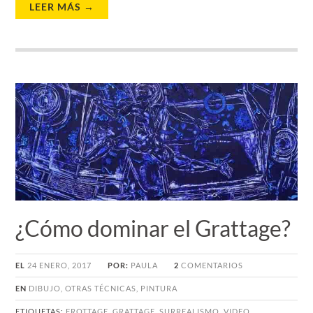
LEER MÁS →
¿Cómo dominar el Grattage?
EL
24 ENERO, 2017
POR:
PAULA
2
COMENTARIOS
EN
DIBUJO
,
OTRAS TÉCNICAS
,
PINTURA
ETIQUETAS:
FROTTAGE
,
GRATTAGE
,
SURREALISMO
,
VIDEO