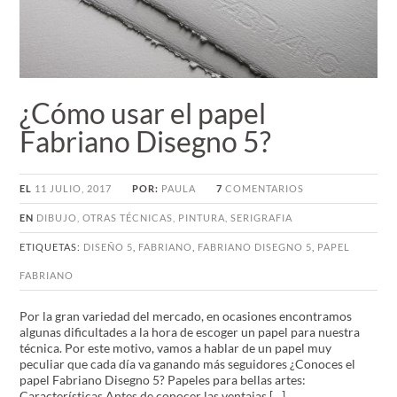
¿Cómo usar el papel
Fabriano Disegno 5?
EL
11 JULIO, 2017
POR:
PAULA
7
COMENTARIOS
EN
DIBUJO
,
OTRAS TÉCNICAS
,
PINTURA
,
SERIGRAFIA
ETIQUETAS:
DISEÑO 5
,
FABRIANO
,
FABRIANO DISEGNO 5
,
PAPEL
FABRIANO
Por la gran variedad del mercado, en ocasiones encontramos
algunas dificultades a la hora de escoger un papel para nuestra
técnica. Por este motivo, vamos a hablar de un papel muy
peculiar que cada día va ganando más seguidores ¿Conoces el
papel Fabriano Disegno 5? Papeles para bellas artes:
Características Antes de conocer las ventajas […]