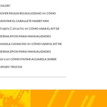
COLOR?
en
JOVER PAULIN ROJAS LOZANO
CÓMO
MONTAR EL CABALLETE MABEF M04
Angela Camacho
en
CÓMO USAR EL KIT DE
RESINA EPOXI PARA MANUALIDADES
en
ANGELA CAMACHO
CÓMO USAR EL KIT DE
RESINA EPOXI PARA MANUALIDADES
Sara
en
CÓMO PINTAR ACUARELA SOBRE
LIENZO: TRUCOS