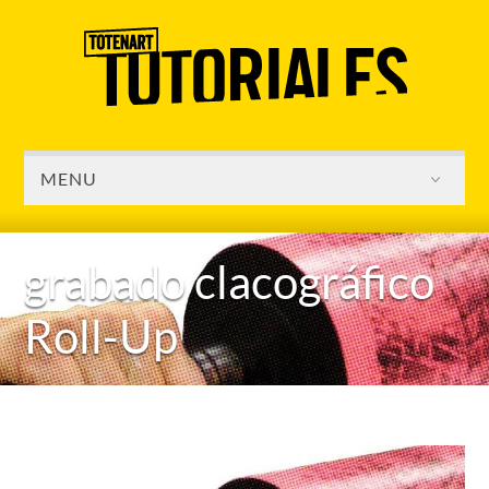
MENU
grabado clacográfico
Roll-Up