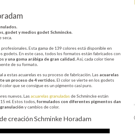
oradam
anulados.
os, godet y medios godet Schmincke.
e seca.
profesionales. Esta gama de 139 colores está disponible en
s godets. En este caso, todos los formatos están fabricados con
s y una goma arábiga de gran calidad.
Así, cada color tiene
ente de su formato.
al a estas acuarelas es su proceso de fabricación. Las
acuarelas
e un proceso de 4 vertidos
. El color se vierte en los godets
el color que se consigue es un pigmento casi puro.
ores nuevos. Las
acuarelas granuladas
de Schmincke están
 15 ml. Estos todos,
formulados con diferentes pigmentos dan
 granulación
y cambios de color.
o de creación Schminke Horadam