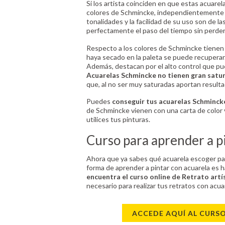
Si los artista coinciden en que estas acuarel
colores de Schmincke, independientemente d
tonalidades y la facilidad de su uso son de l
perfectamente el paso del tiempo sin perder
Respecto a los colores de Schmincke tienen 
haya secado en la paleta se puede recuperar
Además, destacan por el alto control que pu
Acuarelas Schmincke no tienen gran satu
que, al no ser muy saturadas aportan resulta
Puedes
conseguir tus acuarelas Schmincke
de Schmincke vienen con una carta de color v
utilices tus pinturas.
Curso para aprender a p
Ahora que ya sabes qué acuarela escoger para
forma de aprender a pintar con acuarela es 
encuentra el curso online de Retrato artí
necesario para realizar tus retratos con acuar
ACCEDE AQUÍ AL CURS