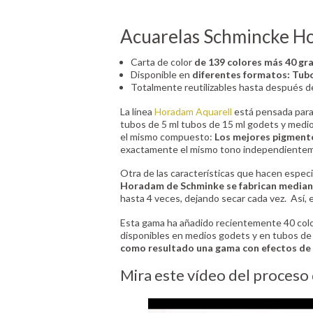
Acuarelas Schmincke H
Carta de color
de 139 colores más 40 gr
Disponible en
diferentes formatos: Tub
Totalmente reutilizables hasta después d
La línea
Horadam Aquarell
está pensada para 
tubos de 5 ml tubos de 15 ml godets y medio
el mismo compuesto:
Los mejores pigmento
exactamente el mismo tono independientem
Otra de las características que hacen especi
Horadam de Schminke se fabrican mediant
hasta 4 veces, dejando secar cada vez. Así, 
Esta gama ha añadido recientemente 40 col
disponibles en medios godets y en tubos de
como resultado una gama con efectos de
Mira este vídeo del proces