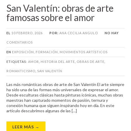
San Valentín: obras de arte
famosas sobre el amor
EL
10 FEBRERO, 2026
POR:
ANA CECILIA ANGULO
NO HAY
COMENTARIOS
EN
EXPOSICIÓN
,
FORMACIÓN
,
MOVIMIENTOS ARTÍSTICOS
ETIQUETAS:
AMOR
,
HISTORIA DEL ARTE
,
OBRAS DE ARTE
,
ROMANTICISMO
,
SAN VALENTÍN
Las más románticas obras de arte de San Valentín El arte siempre
ha sido una de las formas más universales de expresar el amor.
Desde esculturas clásicas hasta pinturas icónicas, muchas obras
maestras han capturado momentos de pasión, ternura y
conexión humana que siguen inspirando hoy en día. En este
artículo descubrimos algunas de las […]
LEER MÁS →