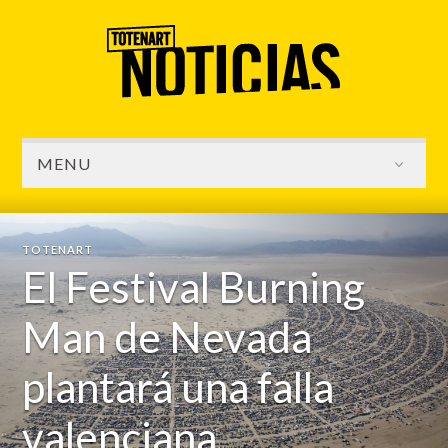
MENU
TOTENART
El Festival Burning
Man de Nevada
plantará una falla
valenciana