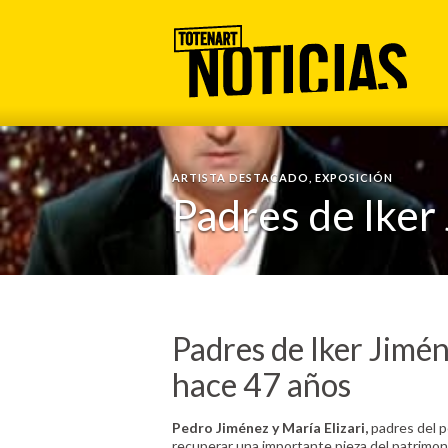
ARTISTA DESTACADO
,
EXPOSICIÓN
Padres de Iker
Padres de Iker Jimé
hace 47 años
Pedro Jiménez y María Elizari,
padres del p
recuperar una importante pieza del patrimoni