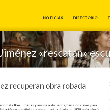
NOTICIAS
DIRECTORIO
 Jiménez «rescatan» escu
nez recuperan obra robada
eriodista
Iker Jiménez
y ambos anticuarios, han sido claves para
o histórico español: una obra de arte robada en 1979 en la iglesia