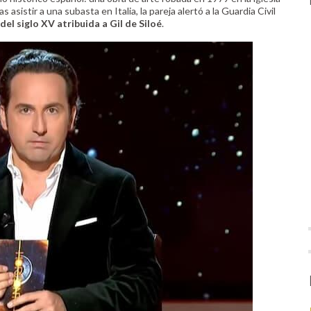
ras asistir a una subasta en Italia, la pareja alertó a la Guardia Civil
 del siglo XV atribuida a Gil de Siloé
.