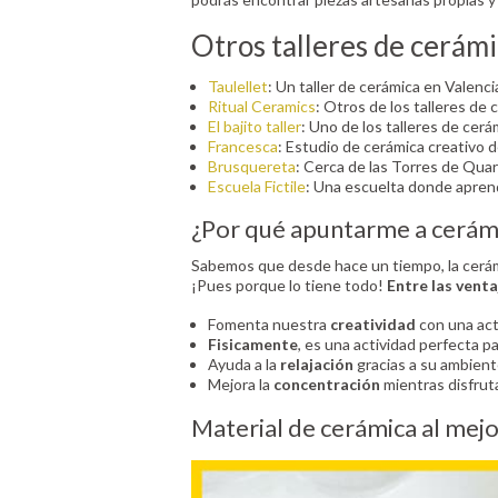
Otros talleres de cerámi
Taulellet
: Un taller de cerámica en Valenci
Ritual Ceramics
: Otros de los talleres d
El bajito taller
: Uno de los talleres de cerá
Francesca
: Estudio de cerámica creativo d
Brusquereta
: Cerca de las Torres de Quar
Escuela Fictile
: Una escuelta donde aprend
¿Por qué apuntarme a cerám
Sabemos que desde hace un tiempo, la cerám
¡Pues porque lo tiene todo!
Entre las vent
Fomenta nuestra
creatividad
con una acti
Fisicamente
, es una actividad perfecta pa
Ayuda a la
relajación
gracias a su ambient
Mejora la
concentración
mientras disfrut
Material de cerámica al mejo