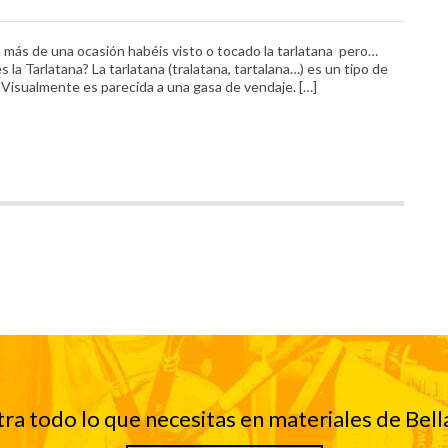
n más de una ocasión habéis visto o tocado la tarlatana pero…
s la Tarlatana? La tarlatana (tralatana, tartalana…) es un tipo de
a. Visualmente es parecida a una gasa de vendaje. […]
ra todo lo que necesitas en materiales de Bell