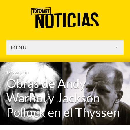
MENU
EXPOSICIÓN
Obras de Andy
Warhol y Jackson
Pollock en el Thyssen