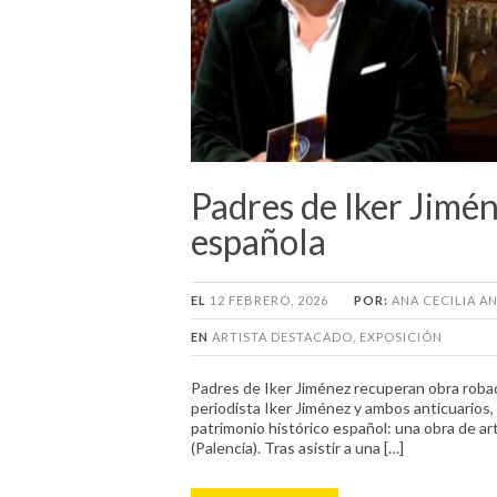
Padres de Iker Jimé
española
EL
12 FEBRERO, 2026
POR:
ANA CECILIA 
EN
ARTISTA DESTACADO
,
EXPOSICIÓN
Padres de Iker Jiménez recuperan obra robad
periodista Iker Jiménez y ambos anticuarios,
patrimonio histórico español: una obra de ar
(Palencia). Tras asistir a una […]