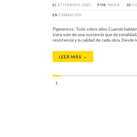
EL
17 FEBRERO, 2025
POR:
PAULA
32
CO
EN
FORMACIÓN
Pigmentos: Todo sobre ellos Cuando hablamos 
trata solo de una sustancia que da tonalidad,
resistencia y la calidad de cada obra. Desde l
LEER MÁS →
1