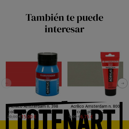
También te puede
interesar
Acrílico Amsterdam n. 398
Acrílico Amsterdam n. 800
color rojo naftol claro (500
color plata (120 ml)
15,00 €
6,75 €
20,00 €
9,00 €
ml)