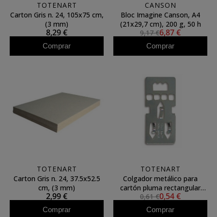
TOTENART
CANSON
Carton Gris n. 24, 105x75 cm,
Bloc Imagine Canson, A4
(3 mm)
(21x29,7 cm), 200 g, 50 h
8,29 €
6,87 €
9,17 €
Comprar
Comprar
TOTENART
TOTENART
Carton Gris n. 24, 37.5x52.5
Colgador metálico para
cm, (3 mm)
cartón pluma rectangular
2,99 €
0,54 €
0,61 €
(unidad)
Comprar
Comprar