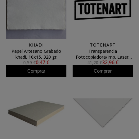
KHADI
TOTENART
Papel Artesano Grabado
Transparencia
khadi, 10x15, 320 gr.
Fotocopiadora/Imp. Laser,
0,47 €
32,96 €
0,59 €
41,20 €
A4.
Comprar
Comprar