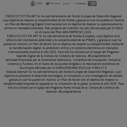
ESBOZOS TOT EN ART SL ha sido beneficiaria del Fondo Europeo de Desarrollo Regional
cuyo objetivo es mejorar la competitividad de las Pymes y gracias al cual ha puesto en marcha
un Plan de Marketing Digital Internacional con el objetivo de mejorar su posicionamiento
online en mercados exteriores. Este proyecto de inversión ha sido cofinanciado por el IVACE
en el marco del Plan ARA EMPRESES 2025.
ESBOZOS TOT EN ART SL ha sido beneficiaria de Fondos Europeos, cuyo objetivo es el
refuerzo del crecimiento sostenible y la competitividad de las PYMES, y gracias al cual ha
puesto en marcha un Plan de Acción con el objetivo de mejorar su competitividad mediante
la transformación digital, la promoción online y el comercio electrónico en mercados
internacionales durante el año 2025. Para ello ha contado con el apoyo del Programa
Xpande Digital de la Cámara de Comercio de Valencia. #EuropaSeSiente
Actividad financiada por la Generalitat Valenciana, Conselleria de Innovación, Industria,
Comercio y Turismo, en el marco de las ayudas dirigidas a la reactivación económica en
municipios afectados por la DANA (EMDANA 2025) con 9.884,31 €.
Esbozos totenart SL ha sido beneficiaria del Fondo Europeo de Desarrollo Regional, cuyo
objetivo es promover el desarrollo tecnológico, la innovación y una investigación de calidad,
gracias al cual ha puesto en marcha un Plan de Acción con el objetivo de mejorar la
competitividad empresarial apoyada en la innovación de la pyme, durante el año 2025. Para
ello ha contado con el apoyo del Programa Pyme Innova de la Cámara de Comercio de
Valencia. #EuropaSeSiente