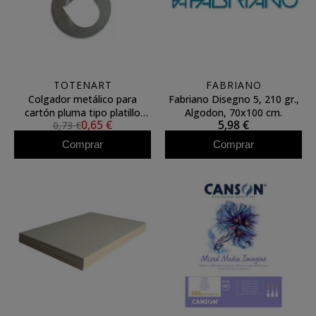
TOTENART
FABRIANO
Colgador metálico para
Fabriano Disegno 5, 210 gr.,
cartón pluma tipo platillo
Algodon, 70x100 cm.
0,65 €
5,98 €
0,73 €
(unidad)
Comprar
Comprar