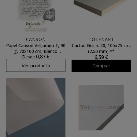
CANSON
TOTENART
Papel Canson Verjurado T, 90
Carton Gris n. 20, 105x75 cm,
g, 70x100 cm, Blanco
(2.50 mm) **
0,87 €
Desde
6,59 €
(Torreon)
Ver producto
Comprar